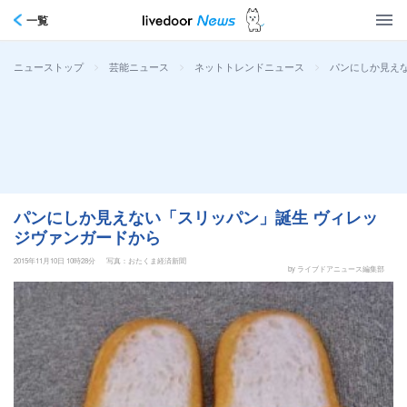
一覧
>
>
>
パンにしか見え
ニューストップ
芸能ニュース
ネットトレンドニュース
パンにしか見えない「スリッパン」誕生 ヴィレッ
ジヴァンガードから
2015年11月10日 10時28分
写真：おたくま経済新聞
by ライブドアニュース編集部