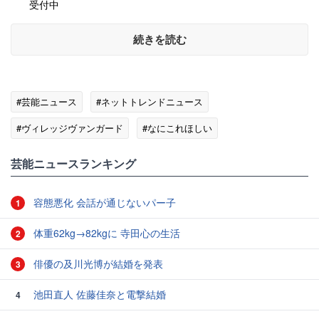
受付中
続きを読む
#芸能ニュース
#ネットトレンドニュース
#ヴィレッジヴァンガード
#なにこれほしい
芸能ニュースランキング
容態悪化 会話が通じないパー子
1
体重62kg→82kgに 寺田心の生活
2
俳優の及川光博が結婚を発表
3
池田直人 佐藤佳奈と電撃結婚
4