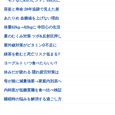
容姿と寿命 28年追跡で見えた差
あたりめ 血糖値を上げない理由
体重62kg→82kgに 寺田心の生活
夏のむくみ対策 ツボ&反射区押し
紫外線対策がビタミンD不足に
緑茶を飲むと死亡リスク低まる?
ヨーグルト いつ食べたらいい?
休みだが疲れる 隠れ疲労対策は
母が娘に減量強要→家庭内別居へ
内科医が低糖質麺を食べ比べ検証
睡眠時の悩みを解消する過ごし方