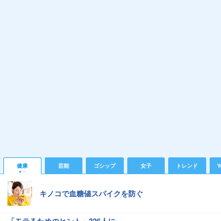
健康
芸能
ゴシップ
女子
トレンド
Y
キノコで血糖値スパイクを防ぐ
「モテるためのヒント」326人に