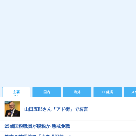
主要
国内
海外
IT 経済
ス
山田五郎さん「アド街」で名言
25歳国税職員が脱税か 懲戒免職