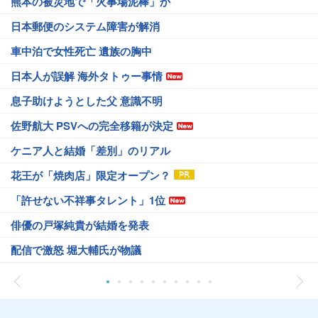
熊本の被災地で「火事場泥棒」か
日本郵便のシステム障害が解消
車中泊で女性死亡 遺族の胸中
日本人が誤解 海外タトゥー事情
息子助けようとした父 意識不明
佐野航大 PSVへの完全移籍が決定
ケニア人と結婚「差別」のリアル
花王が「焼肉店」限定オープン？
「許せない不祥事タレント」1位
俳優の戸塚純貴が結婚を発表
配信で激怒 堀大輔氏が物議