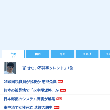
主要
国内
海外
IT 経済
ス
「許せない不祥事タレント」1位
25歳国税職員が脱税か 懲戒免職
熊本の被災地で「火事場泥棒」か
日本郵便のシステム障害が解消
車中泊で女性死亡 遺族の胸中