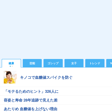
健康
芸能
ゴシップ
女子
トレンド
Y
キノコで血糖値スパイクを防ぐ
「モテるためのヒント」326人に
容姿と寿命 28年追跡で見えた差
あたりめ 血糖値を上げない理由