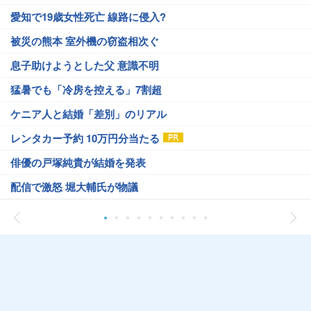
愛知で19歳女性死亡 線路に侵入?
被災の熊本 室外機の窃盗相次ぐ
息子助けようとした父 意識不明
猛暑でも「冷房を控える」7割超
ケニア人と結婚「差別」のリアル
レンタカー予約 10万円分当たる
俳優の戸塚純貴が結婚を発表
配信で激怒 堀大輔氏が物議