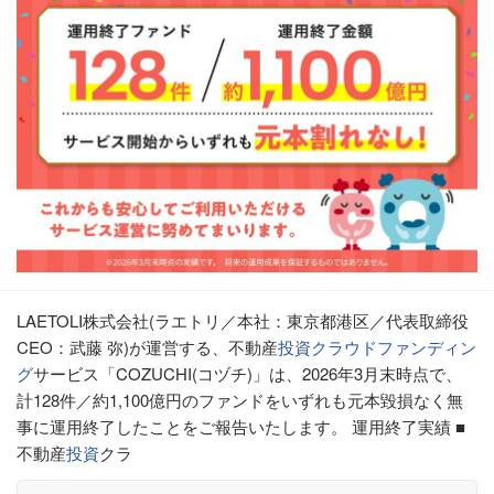
LAETOLI株式会社(ラエトリ／本社：東京都港区／代表取締役
CEO：武藤 弥)が運営する、不動産
投資
クラウドファンディン
グ
サービス「COZUCHI(コヅチ)」は、2026年3月末時点で、
計128件／約1,100億円のファンドをいずれも元本毀損なく無
事に運用終了したことをご報告いたします。 運用終了実績 ■
不動産
投資
クラ