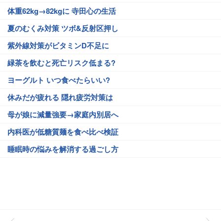
体重62kg→82kgに 寺田心の生活
夏のむくみ対策 ツボ&反射区押し
紫外線対策がビタミンD不足に
緑茶を飲むと死亡リスク低まる?
ヨーグルト いつ食べたらいい?
休みだが疲れる 隠れ疲労対策は
母が娘に減量強要→家庭内別居へ
内科医が低糖質麺を食べ比べ検証
睡眠時の悩みを解消する過ごし方