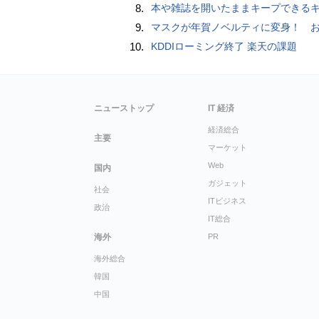
8.
本や雑誌を開いたままキープできるキングジムのブッククリップ「ツイップ」レビュー、 伸縮してA6～B5
9.
マスクが年賀ノベルティに変身！ お正月特別パッケージの注文受
10.
KDDIローミング終了 楽天の課題
ニューストップ
IT 経済
経済総合
主要
マーケット
Web
国内
ガジェット
社会
ITビジネス
政治
IT総合
海外
PR
海外総合
韓国
中国