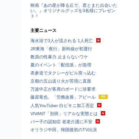
映画『あの星が降る丘で、君とまた出会いた
い。』オリジナルグッズを3名様にプレゼン
ト！
主要ニュース
海水浴で3人が流される 1人死亡
JR東海「夜行」新幹線が初運行
教員の性暴力 止まらないワケ
夏のイベント「配信派」が急増
表参道でタクシーがビル突っ込む
京都の五山送り火が苦境に直面
万波中正が客席のボードに珍要求
藤原竜也、「労務改善」アピール
人気YouTuber 白ビキニ加工否定
VIVANT「別班」リアルな実態とは
パー子の認知症 老老介護に不安
オリラジ中田、帰国後初のTV出演