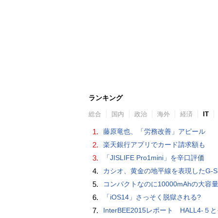
ランキング
総合
国内
政治
海外
経済
IT
1.
藤原竜也、「労務改善」アピール
2.
楽天銀行アプリでカード請求額も
3.
「JISLIFE Pro1mini」を辛口評価
4.
カシオ、黄金の地平線を表現したG-SHOCK「MASTER IN HORIZON GOLD」
5.
コンパクトなのに10000mAhの大容量で最大3台のデバイスを同時充電できる半固体モバイルバッテリー「SMARTCOBY Pro SLIM SS
6.
「iOS14」さっそく脱獄される?
7.
InterBEE2015レポート HALL4-５とそ