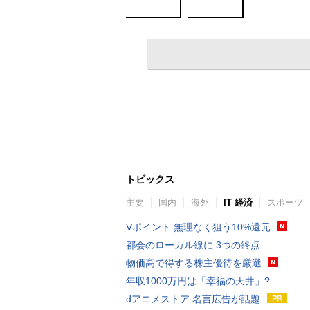
トピックス
主要
国内
海外
IT 経済
スポーツ
Vポイント 無理なく狙う10%還元
都会のローカル線に 3つの終点
物価高で得する株主優待を厳選
年収1000万円は「幸福の天井」?
dアニメストア 名言広告が話題