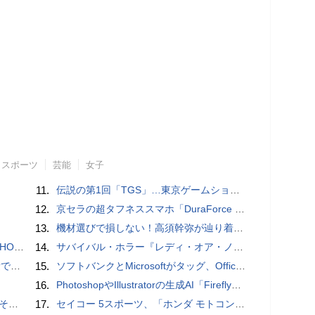
スポーツ
芸能
女子
11.
伝説の第1回「TGS」…東京ゲームショウ&#039;96と、当時のベストゲーム10本：レトロゲーム浪漫街道
12.
京セラの超タフネススマホ「DuraForce PRO 2」はアクションカムとしても優秀
13.
機材選びで損しない！高須幹弥が辿り着いた「大当り」の神マイクとは
3モデル
14.
サバイバル・ホラー『レディ・オア・ノット 2』の新本編映像、【バスタイム編】が公開
」レビュー
15.
ソフトバンクとMicrosoftがタッグ、Officeツール「Teams」に03電話を統合
16.
PhotoshopやIllustratorの生成AI「Firefly」がクレジット制を導入し有料プランでも画像生成枚数が制限されるように
の他
17.
セイコー 5スポーツ、「ホンダ モトコンポ」とのコラボレーション限定モデル / スタミナ満点の「鉄板ワイルドからテキ定食」【まとめ記事】