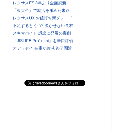
レクサスES 8年ぶり全面刷新
「東大卒」で就活を舐めた末路
レクサスUX お値打ち新グレード
不足するとうつ? 欠かせない食材
スキマバイト 訴訟に発展の裏側
「JISLIFE Pro1mini」を辛口評価
オデッセイ 在庫が急減 終了間近