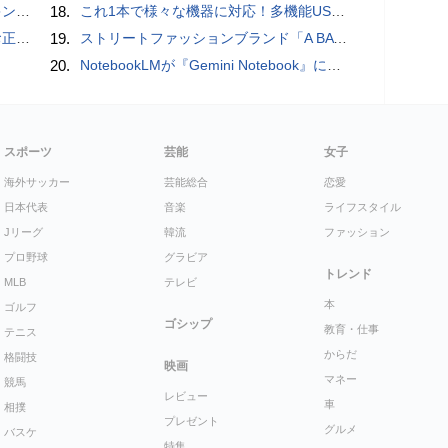
判に対応
18.
これ1本で様々な機器に対応！多機能USB充電ケーブル「10in1オクトパスケーブル」【カリスマ店長の一押し】
付開始
19.
ストリートファッションブランド「A BATHING APE」とコラボしたノートPC「ASUS Vivobook S 15 OLED BAPE Edition K5504VA」を紹介【レビュー】
20.
NotebookLMが『Gemini Notebook』に大リニューアル！自らコードを書いてデータ分析もできる、Gemini連携＆全機能を完全解説！
スポーツ
芸能
女子
海外サッカー
芸能総合
恋愛
日本代表
音楽
ライフスタイル
Jリーグ
韓流
ファッション
プロ野球
グラビア
トレンド
MLB
テレビ
本
ゴルフ
ゴシップ
教育・仕事
テニス
からだ
格闘技
映画
マネー
競馬
レビュー
車
相撲
プレゼント
グルメ
バスケ
特集