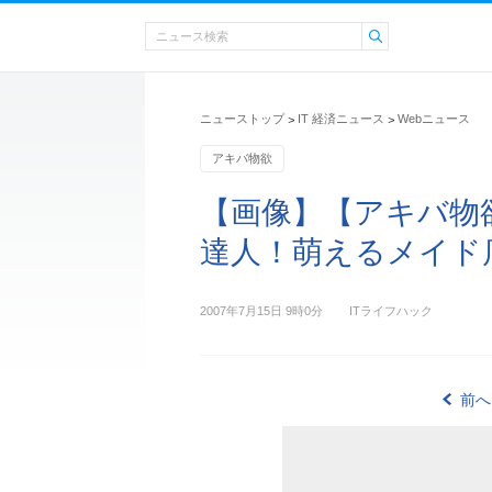
ニューストップ
IT 経済ニュース
Webニュース
>
>
アキバ物欲
【画像】【アキバ物
達人！萌えるメイド店
2007年7月15日 9時0分
ITライフハック
前へ