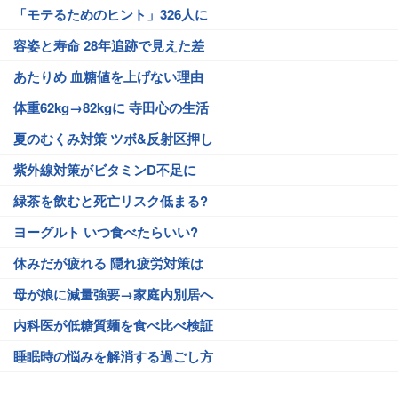
「モテるためのヒント」326人に
容姿と寿命 28年追跡で見えた差
あたりめ 血糖値を上げない理由
体重62kg→82kgに 寺田心の生活
夏のむくみ対策 ツボ&反射区押し
紫外線対策がビタミンD不足に
緑茶を飲むと死亡リスク低まる?
ヨーグルト いつ食べたらいい?
休みだが疲れる 隠れ疲労対策は
母が娘に減量強要→家庭内別居へ
内科医が低糖質麺を食べ比べ検証
睡眠時の悩みを解消する過ごし方