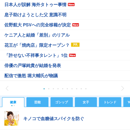
日本人が誤解 海外タトゥー事情
息子助けようとした父 意識不明
佐野航大 PSVへの完全移籍が決定
ケニア人と結婚「差別」のリアル
花王が「焼肉店」限定オープン？
「許せない不祥事タレント」1位
俳優の戸塚純貴が結婚を発表
配信で激怒 堀大輔氏が物議
健康
芸能
ゴシップ
女子
トレンド
Y
キノコで血糖値スパイクを防ぐ