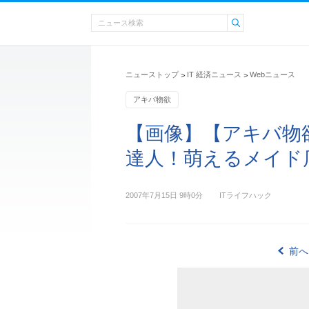
ニューストップ
IT 経済ニュース
Webニュース
>
>
アキバ物欲
【画像】【アキバ物
達人！萌えるメイド店
2007年7月15日 9時0分
ITライフハック
前へ