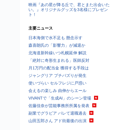
映画『あの星が降る丘で、君とまた出会いた
い。』オリジナルグッズを3名様にプレゼン
ト！
主要ニュース
日本海側で水不足も 懸念示す
森喜朗氏の「影響力」が減退か
北海道新幹線いつ札幌延伸 解説
「絶対に奇形生まれる」医師反対
月1万円の配当金 獲得する手段は
ジャングリア プチバズりが発生
使いづらい セルフレジに戸惑い
会えるの楽しみ 由伸からエール
VIVANTで「生成AI」のシーン登場
佐藤佳奈が芸能事務所所属を発表
副業でグラビア バレて退職過去
山田五郎さん アド街最後の出演