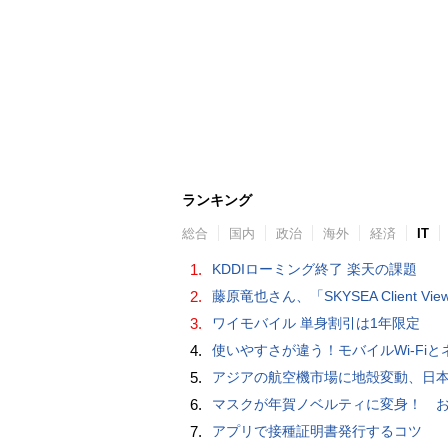
ランキング
総合
国内
政治
海外
経済
IT
1.
KDDIローミング終了 楽天の課題
2.
藤原竜也さん、「SKYSEA Client View」新CMで「AI労務改善」をアピール 働き方をAIが分析したら「すぐに休んで」と
3.
ワイモバイル 単身割引は1年限定
4.
使いやすさが違う！モバイルWi-FiとネットHDD【PC-DIY 
5.
アジアの航空機市場に地殻変動、日本のサプライヤーに影
6.
マスクが年賀ノベルティに変身！ お正月特別パッケージの注文受
7.
アプリで接種証明書発行するコツ