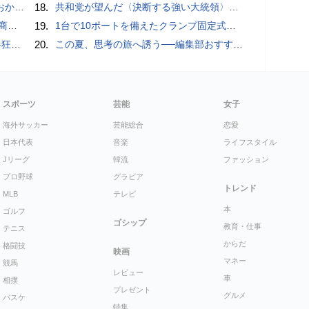
ホラー通信］
18.
共和党が望んだ〈決断する強い大統領〉が統治するアメリカの到来──「アメリカン・ドッペルゲンガー」by 池田純一#14
売開始
19.
1台で10ポートを備えたクランプ固定式電源タップ「Anker Nano Power Strip (10-in-1, 70W, クランプ式)」レビュー
少年
20.
この夏、思考の旅へ誘う──編集部おすすめの7冊：WIRED BOOK GUIDE
スポーツ
芸能
女子
海外サッカー
芸能総合
恋愛
日本代表
音楽
ライフスタイル
Jリーグ
韓流
ファッション
プロ野球
グラビア
トレンド
MLB
テレビ
本
ゴルフ
ゴシップ
教育・仕事
テニス
からだ
格闘技
映画
マネー
競馬
レビュー
車
相撲
プレゼント
グルメ
バスケ
特集