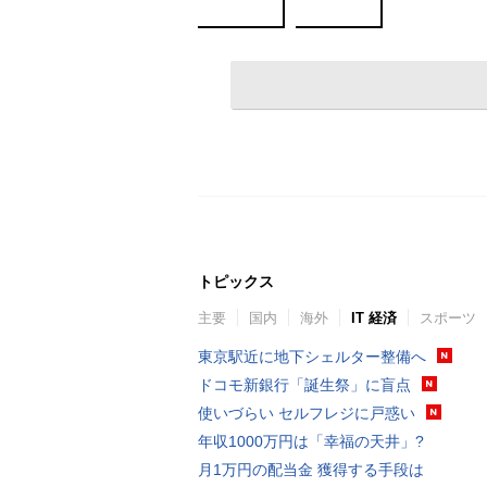
トピックス
主要
国内
海外
IT 経済
スポーツ
東京駅近に地下シェルター整備へ
ドコモ新銀行「誕生祭」に盲点
使いづらい セルフレジに戸惑い
年収1000万円は「幸福の天井」?
月1万円の配当金 獲得する手段は