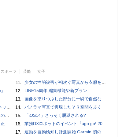
スポーツ
芸能
女子
11.
少女の性的被害が相次ぐ写真から衣服を剥ぎ取るAIポルノアプリ「ClothOff」の背後にいる人物とは？
言われる？
12.
LINE15周年 編集機能や新プラン
13.
画像を塗りつぶした部分に一瞬で自然な画像を補完する技術を早稲田大学の研究者が開発
秋の陣】
14.
パノラマ写真で再現したＶＲ空間を歩く
響も
15.
「iOS14」さっそく脱獄される?
付開始
16.
業務DXロボットのイベント『ugo go! 2022』開催 新モデル「G4」や小型モデル「ugo mini」など発表 ユースケースも多数紹介
17.
運動を自動検知し計測開始 Garmin 初のスマートバンドを発売 10日間のロングバッテリーで手間いらず