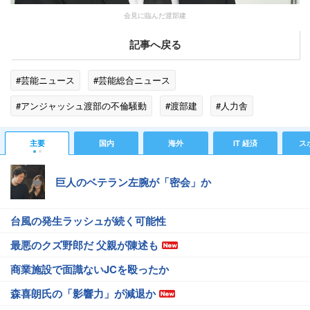
会見に臨んだ渡部建
記事へ戻る
#芸能ニュース
#芸能総合ニュース
#アンジャッシュ渡部の不倫騒動
#渡部建
#人力舎
#エンタメ・芸能ニュース
主要
国内
海外
IT 経済
ス
巨人のベテラン左腕が「密会」か
台風の発生ラッシュが続く可能性
最悪のクズ野郎だ 父親が陳述も
商業施設で面識ないJCを殴ったか
森喜朗氏の「影響力」が減退か