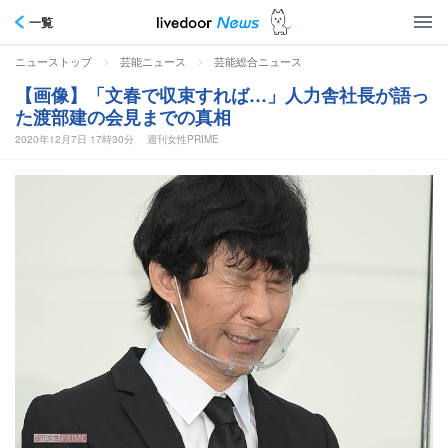
一覧
>
>
ニューストップ
芸能ニュース
芸能総合ニュース
【画像】「文春で収束すれば…」人力舎社長が語っ
た渡部建の会見までの真相
2020年12月7日 17時30分
週刊女性PRIME