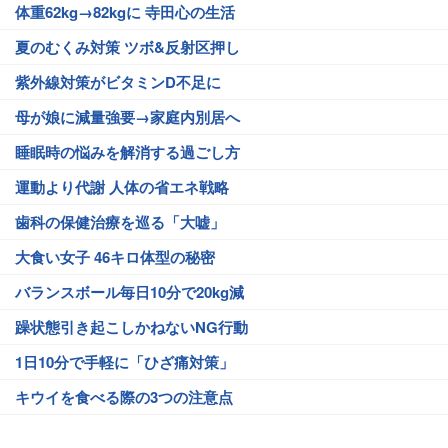
体重62kg→82kgに 寺田心の生活
夏のむくみ対策 ツボ&反射区押し
紫外線対策がビタミンD不足に
母が娘に減量強要→家庭内別居へ
睡眠時の悩みを解消する過ごし方
運動より代謝 人体の省エネ戦略
歯科の保健治療を巡る「大嘘」
大食い女子 46キロ体型の秘密
バランスボール毎日10分で20kg減
躁状態引き起こしかねないNG行動
1日10分で手軽に「ひざ痛対策」
キウイを食べる際の3つの注意点