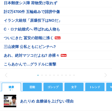
日本郵便シス障 荷物受け取れず
計2万4700件 五輪絡みで誹謗中傷
イラン大統領「原爆投下はNOだ」
C・ロナ結婚式へ 呼ばれぬ人物も
ついにきた 冨安の朗報に沸く
三山凌輝 公私ともにピンチへ?
あれ、絶対マツコだよね? 赤裸々
こらあかんで…グラドルに衝撃
健康
芸能
ゴシップ
女子
トレンド
Y
あたりめ 血糖値を上げない理由