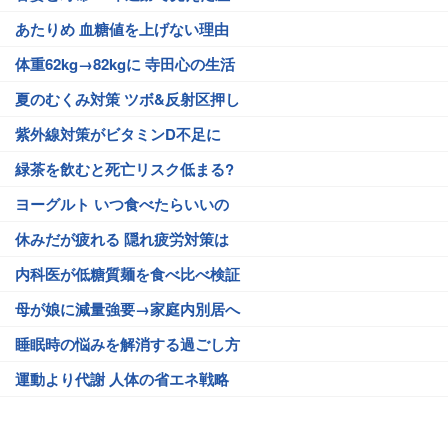
あたりめ 血糖値を上げない理由
体重62kg→82kgに 寺田心の生活
夏のむくみ対策 ツボ&反射区押し
紫外線対策がビタミンD不足に
緑茶を飲むと死亡リスク低まる?
ヨーグルト いつ食べたらいいの
休みだが疲れる 隠れ疲労対策は
内科医が低糖質麺を食べ比べ検証
母が娘に減量強要→家庭内別居へ
睡眠時の悩みを解消する過ごし方
運動より代謝 人体の省エネ戦略