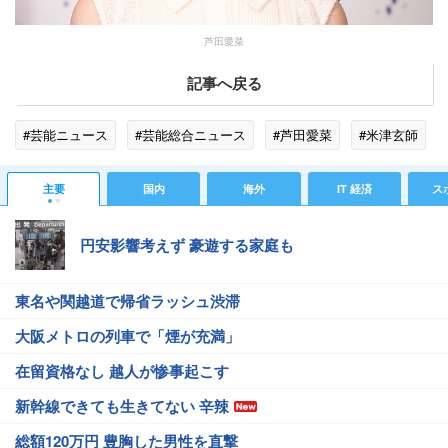
芦田愛菜
記事へ戻る
#芸能ニュース
#芸能総合ニュース
#芦田愛菜
#米津玄師
主要
国内
海外
IT 経済
ス
円安影響考えず 豪遊する家庭も
東名や関越道で帰省ラッシュ渋滞
大阪メトロの列車で「煙が充満」
在留資格なし 越人が惨事起こす
新幹線できても生きてない 辛辣
総額120万円 豊胸した男性を直撃