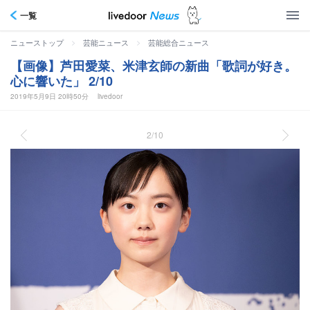
一覧
>
>
ニューストップ
芸能ニュース
芸能総合ニュース
【画像】芦田愛菜、米津玄師の新曲「歌詞が好き。
心に響いた」 2/10
2019年5月9日 20時50分
livedoor
2/10