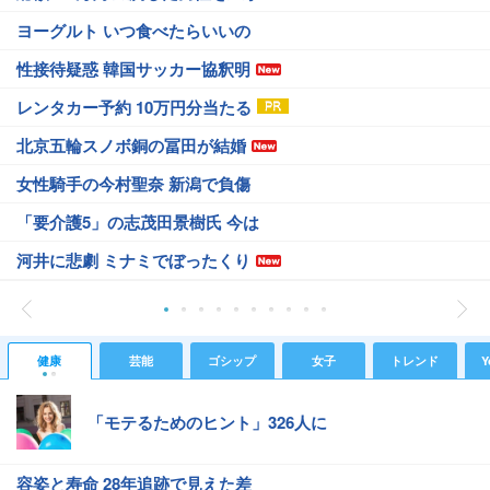
ヨーグルト いつ食べたらいいの
性接待疑惑 韓国サッカー協釈明
レンタカー予約 10万円分当たる
北京五輪スノボ銅の冨田が結婚
女性騎手の今村聖奈 新潟で負傷
「要介護5」の志茂田景樹氏 今は
河井に悲劇 ミナミでぼったくり
健康
芸能
ゴシップ
女子
トレンド
Y
「モテるためのヒント」326人に
容姿と寿命 28年追跡で見えた差