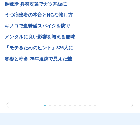
麻辣湯 具材次第でカツ丼級に
うつ病患者の本音とNGな接し方
キノコで血糖値スパイクを防ぐ
メンタルに良い影響を与える趣味
「モテるためのヒント」326人に
容姿と寿命 28年追跡で見えた差