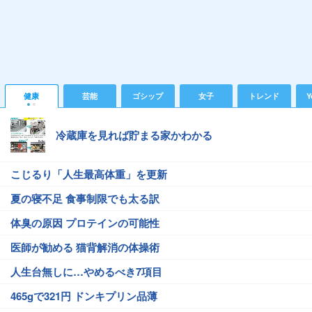
健康
芸能
ゴシップ
女子
トレンド
Y
冷蔵庫を見れば貯まる家かわかる
こじるり「人生最高体重」を更新
夏の寝不足 食事制限でも太る訳
体臭の原因 プロテインの可能性
医師が勧める 猫背解消の体操術
人生台無しに…やめるべき7項目
465gで321円 ドンキプリン品薄