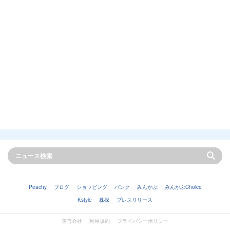
Peachy
ブログ
ショッピング
バンク
みんかぶ
みんかぶChoice
Kstyle
株探
プレスリリース
運営会社
利用規約
プライバシーポリシー