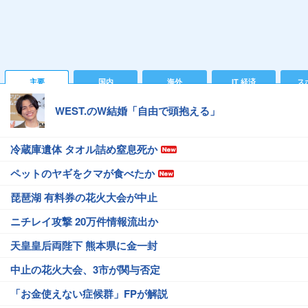
主要
国内
海外
IT 経済
ス
WEST.のW結婚「自由で頭抱える」
冷蔵庫遺体 タオル詰め窒息死か
ペットのヤギをクマが食べたか
琵琶湖 有料券の花火大会が中止
ニチレイ攻撃 20万件情報流出か
天皇皇后両陛下 熊本県に金一封
中止の花火大会、3市が関与否定
「お金使えない症候群」FPが解説