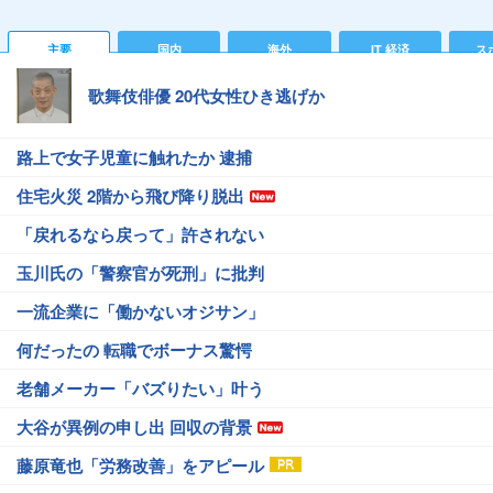
主要
国内
海外
IT 経済
ス
歌舞伎俳優 20代女性ひき逃げか
路上で女子児童に触れたか 逮捕
住宅火災 2階から飛び降り脱出
「戻れるなら戻って」許されない
玉川氏の「警察官が死刑」に批判
一流企業に「働かないオジサン」
何だったの 転職でボーナス驚愕
老舗メーカー「バズりたい」叶う
大谷が異例の申し出 回収の背景
藤原竜也「労務改善」をアピール