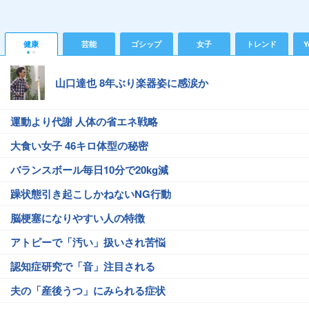
健康
芸能
ゴシップ
女子
トレンド
Y
山口達也 8年ぶり楽器姿に感涙か
運動より代謝 人体の省エネ戦略
大食い女子 46キロ体型の秘密
バランスボール毎日10分で20kg減
躁状態引き起こしかねないNG行動
脳梗塞になりやすい人の特徴
アトピーで「汚い」扱いされ苦悩
認知症研究で「音」注目される
夫の「産後うつ」にみられる症状