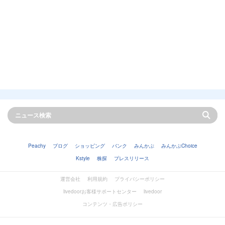
Peachy
ブログ
ショッピング
バンク
みんかぶ
みんかぶChoice
Kstyle
株探
プレスリリース
運営会社
利用規約
プライバシーポリシー
livedoorお客様サポートセンター
livedoor
コンテンツ・広告ポリシー