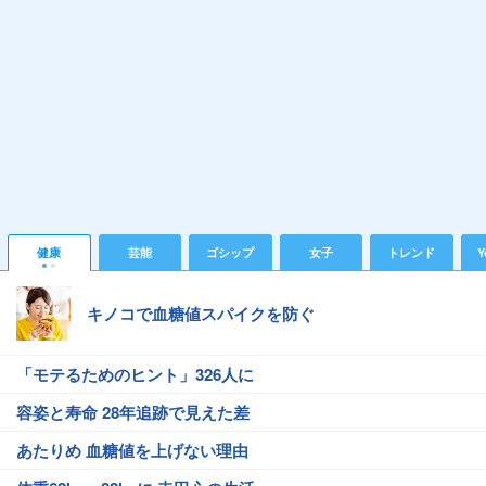
健康
芸能
ゴシップ
女子
トレンド
Y
キノコで血糖値スパイクを防ぐ
「モテるためのヒント」326人に
容姿と寿命 28年追跡で見えた差
あたりめ 血糖値を上げない理由