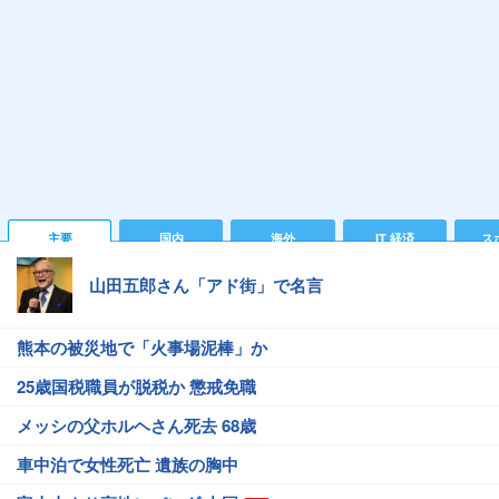
主要
国内
海外
IT 経済
ス
山田五郎さん「アド街」で名言
熊本の被災地で「火事場泥棒」か
25歳国税職員が脱税か 懲戒免職
メッシの父ホルヘさん死去 68歳
車中泊で女性死亡 遺族の胸中