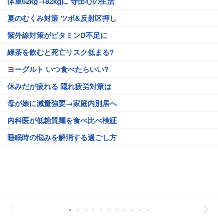
体重62kg→82kgに 寺田心の生活
夏のむくみ対策 ツボ&反射区押し
紫外線対策がビタミンD不足に
緑茶を飲むと死亡リスク低まる?
ヨーグルト いつ食べたらいい?
休みだが疲れる 隠れ疲労対策は
母が娘に減量強要→家庭内別居へ
内科医が低糖質麺を食べ比べ検証
睡眠時の悩みを解消する過ごし方