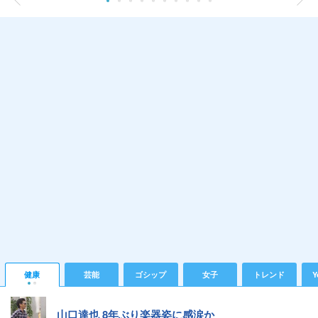
健康
芸能
ゴシップ
女子
トレンド
Y
山口達也 8年ぶり楽器姿に感涙か