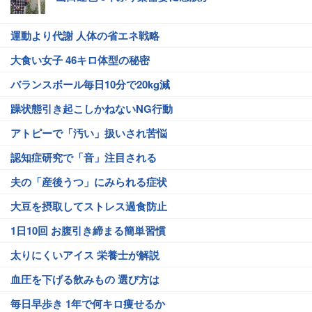
運動より代謝 人体の省エネ戦略
大食い女子 46キロ体型の秘密
バランスボール毎日10分で20kg減
躁状態引き起こしかねないNG行動
アトピーで「汚い」扱いされ苦悩
認知症研究で「音」注目される
夫の「産後うつ」にみられる症状
大豆を摂取してストレス過食防止
1日10回 お腹引き締まる簡単習慣
太りにくいアイス 栄養士が解説
血圧を下げる飲みもの 選び方は
毎日早歩き 1年で何キロ痩せるか