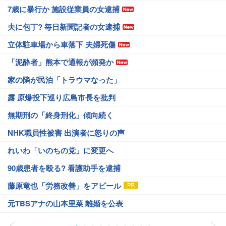
7歳に暴行か 施設従業員の女逮捕
夫に包丁? 毎日新聞記者の女逮捕
立体駐車場から車落下 夫婦死傷
「泥酔者」熊本で通報が頻発か
家の隣が民泊「トラウマなった」
露 原爆投下巡り広島市長を批判
無期刑の「終身刑化」傾向続く
NHK職員性被害 出演者に怒りの声
れいわ「いのちの党」に変更へ
90歳患者を殴る? 看護助手を逮捕
藤原竜也「労務改善」をアピール
元TBSアナの山本里菜 離婚を公表