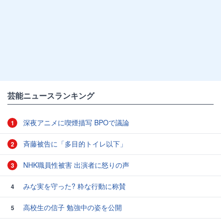
芸能ニュースランキング
深夜アニメに喫煙描写 BPOで議論
1
斉藤被告に「多目的トイレ以下」
2
NHK職員性被害 出演者に怒りの声
3
みな実を守った? 粋な行動に称賛
4
高校生の信子 勉強中の姿を公開
5