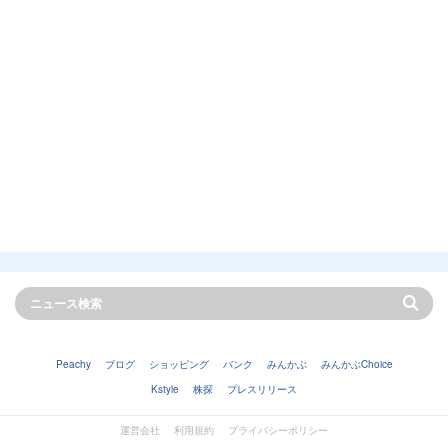
Peachy
ブログ
ショッピング
バンク
みんかぶ
みんかぶChoice
Kstyle
株探
プレスリリース
運営会社
利用規約
プライバシーポリシー