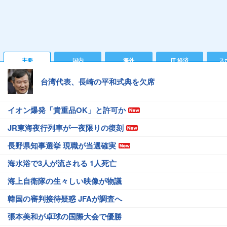
主要
国内
海外
IT 経済
ス
台湾代表、長崎の平和式典を欠席
イオン爆発「貴重品OK」と許可か
JR東海夜行列車が一夜限りの復刻
長野県知事選挙 現職が当選確実
海水浴で3人が流される 1人死亡
海上自衛隊の生々しい映像が物議
韓国の審判接待疑惑 JFAが調査へ
張本美和が卓球の国際大会で優勝