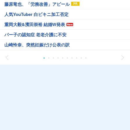
藤原竜也、「労務改善」アピール
人気YouTuber 白ビキニ加工否定
重岡大毅&濱田崇裕 結婚W発表
パー子の認知症 老老介護に不安
山崎怜奈、突然妊娠だけ公表の訳