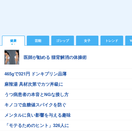
健康
芸能
ゴシップ
女子
トレンド
Y
医師が勧める 猫背解消の体操術
465gで321円 ドンキプリン品薄
麻辣湯 具材次第でカツ丼級に
うつ病患者の本音とNGな接し方
キノコで血糖値スパイクを防ぐ
メンタルに良い影響を与える趣味
「モテるためのヒント」326人に