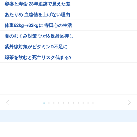
容姿と寿命 28年追跡で見えた差
あたりめ 血糖値を上げない理由
体重62kg→82kgに 寺田心の生活
夏のむくみ対策 ツボ&反射区押し
紫外線対策がビタミンD不足に
緑茶を飲むと死亡リスク低まる?