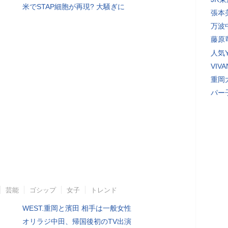
米でSTAP細胞が再現? 大騒ぎに
張本
万波
藤原
人気Y
VI
重岡
パー
芸能
ゴシップ
女子
トレンド
WEST.重岡と濱田 相手は一般女性
オリラジ中田、帰国後初のTV出演