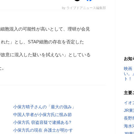
by ライブドアニュース編集部
ES細胞混入の可能性が高いとして、理研が会見
れた」とし、STAP細胞の存在を否定した
が故意に混入した疑いを拭えない」としている
お知
た。
映画
い。
ト！
主要
イオ
小保方晴子さんの「最大の強み」
JR
中国人学者が小保方氏に恨み節
長野
小保方氏 窃盗容疑で逮捕ある?
海水
小保方氏の現在 弁護士が明かす
JR