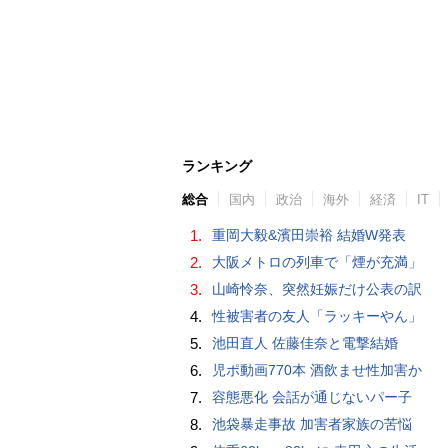
ランキング
総合
国内
政治
海外
経済
IT
1.
重岡大毅&濱田崇裕 結婚W発表
2.
大阪メトロの列車で「煙が充満」
3.
山崎怜奈、突然妊娠だけ公表の訳
4.
性被害者の友人「ラッキーやん」
5.
池田直人 佐藤佳奈と電撃結婚
6.
児ポ動画770本 酒飲ませ性加害か
7.
容態悪化 会話が通じないパー子
8.
池袋暴走事故 加害者家族の苦悩