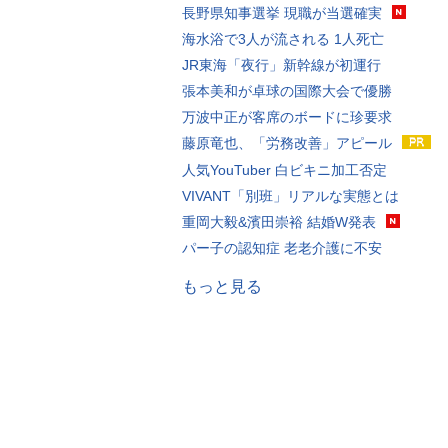
長野県知事選挙 現職が当選確実
海水浴で3人が流される 1人死亡
JR東海「夜行」新幹線が初運行
張本美和が卓球の国際大会で優勝
万波中正が客席のボードに珍要求
藤原竜也、「労務改善」アピール
人気YouTuber 白ビキニ加工否定
VIVANT「別班」リアルな実態とは
重岡大毅&濱田崇裕 結婚W発表
パー子の認知症 老老介護に不安
もっと見る