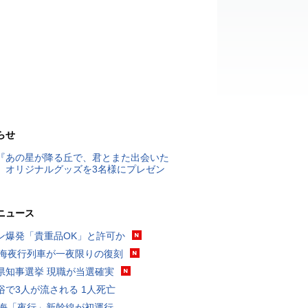
らせ
『あの星が降る丘で、君とまた出会いた
』オリジナルグッズを3名様にプレゼン
ニュース
ン爆発「貴重品OK」と許可か
東海夜行列車が一夜限りの復刻
県知事選挙 現職が当選確実
浴で3人が流される 1人死亡
東海「夜行」新幹線が初運行