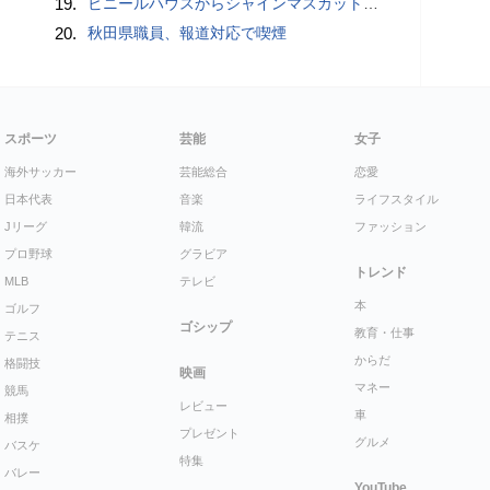
19.
ビニールハウスからシャインマスカット約200房を盗んだ疑い ネットで販売か 無職の男（42）逮捕 岡山県警
20.
秋田県職員、報道対応で喫煙
スポーツ
芸能
女子
海外サッカー
芸能総合
恋愛
日本代表
音楽
ライフスタイル
Jリーグ
韓流
ファッション
プロ野球
グラビア
トレンド
MLB
テレビ
本
ゴルフ
ゴシップ
教育・仕事
テニス
からだ
格闘技
映画
マネー
競馬
レビュー
車
相撲
プレゼント
グルメ
バスケ
特集
バレー
YouTube