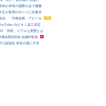
美和が卓球の国際大会で優勝
中正が客席のボードに珍要求
竜也、「労務改善」アピール
ouTuber 白ビキニ加工否定
VANT「別班」リアルな実態とは
大毅&濱田崇裕 結婚W発表
子の認知症 老老介護に不安