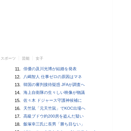
スポーツ
芸能
女子
11.
俳優の及川光博が結婚を発表
12.
八嶋智人 仕事ゼロの原因はマネ
13.
韓国の審判接待疑惑 JFAが調査へ
14.
海上自衛隊の生々しい映像が物議
15.
佐々木 ドジャース守護神候補に
16.
天竺鼠「元天竺鼠」でKOC出場へ
17.
高級ブドウ約200房を盗んだ疑い
18.
飯塚幸三氏に長男「勝ち目ない」