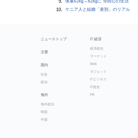
9.
体重62kg→82kgに 寺田心の生活
10.
ケニア人と結婚「差別」のリアル
ニューストップ
IT 経済
経済総合
主要
マーケット
Web
国内
ガジェット
社会
ITビジネス
政治
IT総合
海外
PR
海外総合
韓国
中国