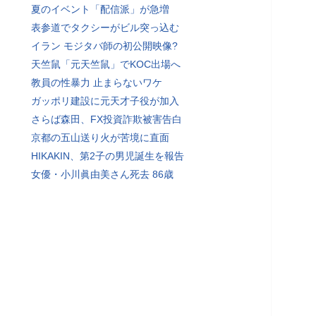
夏のイベント「配信派」が急増
表参道でタクシーがビル突っ込む
イラン モジタバ師の初公開映像?
天竺鼠「元天竺鼠」でKOC出場へ
教員の性暴力 止まらないワケ
ガッポリ建設に元天才子役が加入
さらば森田、FX投資詐欺被害告白
京都の五山送り火が苦境に直面
HIKAKIN、第2子の男児誕生を報告
女優・小川眞由美さん死去 86歳