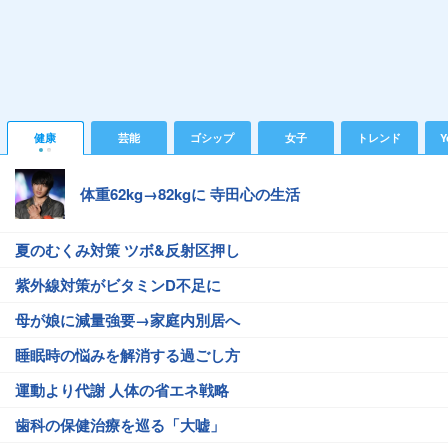
健康
芸能
ゴシップ
女子
トレンド
Y
体重62kg→82kgに 寺田心の生活
夏のむくみ対策 ツボ&反射区押し
紫外線対策がビタミンD不足に
母が娘に減量強要→家庭内別居へ
睡眠時の悩みを解消する過ごし方
運動より代謝 人体の省エネ戦略
歯科の保健治療を巡る「大嘘」