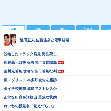
主要
国内
海外
IT 経済
ス
池田直人 佐藤佳奈と電撃結婚
脱輪したトラック発見 男性死亡
広陵高元監督 保護者に直接謝罪
細川元首相 文春で高市首相批判
銀メダリスト 本多灯被告を起訴
タイ学校銃撃 成績でストレスか
正常な組織を誤摘出 重篤な状態
れいわの新党名「覚えづらい」