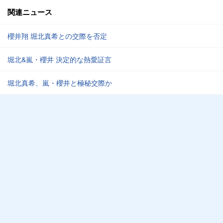
関連ニュース
櫻井翔 堀北真希との交際を否定
堀北&嵐・櫻井 決定的な熱愛証言
堀北真希、嵐・櫻井と極秘交際か