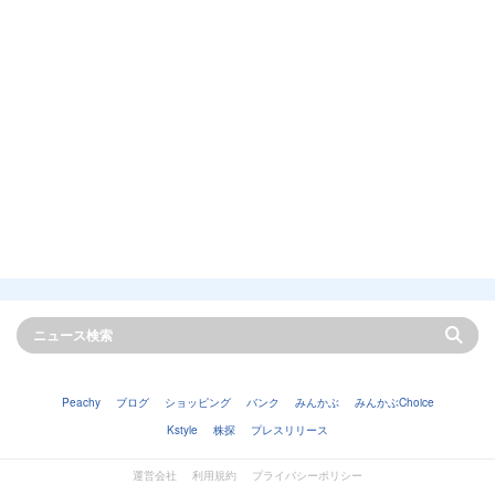
Peachy
ブログ
ショッピング
バンク
みんかぶ
みんかぶChoice
Kstyle
株探
プレスリリース
運営会社
利用規約
プライバシーポリシー