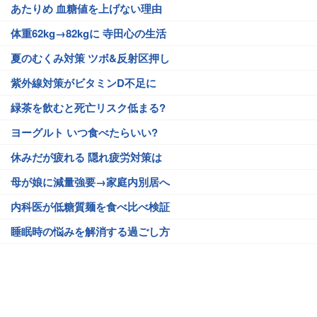
あたりめ 血糖値を上げない理由
体重62kg→82kgに 寺田心の生活
夏のむくみ対策 ツボ&反射区押し
紫外線対策がビタミンD不足に
緑茶を飲むと死亡リスク低まる?
ヨーグルト いつ食べたらいい?
休みだが疲れる 隠れ疲労対策は
母が娘に減量強要→家庭内別居へ
内科医が低糖質麺を食べ比べ検証
睡眠時の悩みを解消する過ごし方