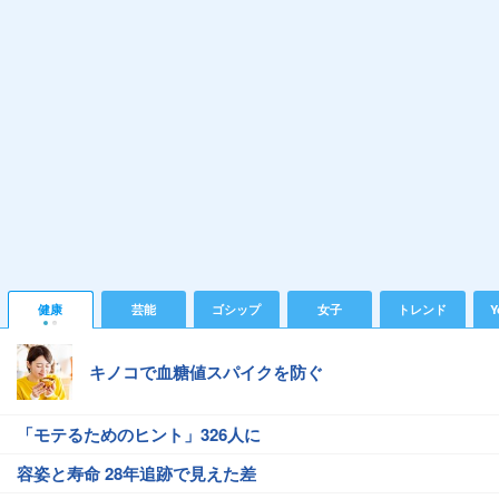
健康
芸能
ゴシップ
女子
トレンド
Y
キノコで血糖値スパイクを防ぐ
「モテるためのヒント」326人に
容姿と寿命 28年追跡で見えた差