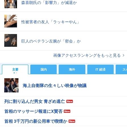
森喜朗氏の「影響力」が減退か
性被害者の友人「ラッキーやん」
巨人のベテラン左腕が「密会」か
画像アクセスランキングをもっと見る
主要
国内
海外
IT 経済
ス
海上自衛隊の生々しい映像が物議
列に割り込んだ男女 青ざめ逃亡
首相のマッサージ報道にX賛否
首相 3千万円の新公用車で喫煙か