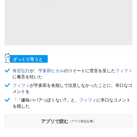
ざっくり言うと
有吉弘行
が、
宇多田ヒカル
のツイートに苦言を呈した
フィフィ
に毒舌を吐いた
フィフィ
が宇多田を名指しで注意しなかったことに、辛口なコ
メントを
「「嫌味ババアっぽくない?」と、
フィフィ
に辛口なコメント
を残した
アプリで読む
（アプリ限定記事）