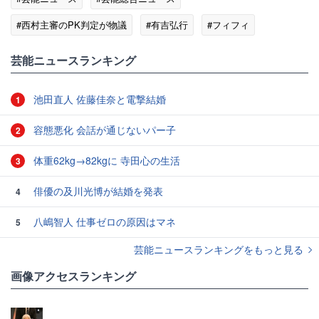
#西村主審のPK判定が物議
#有吉弘行
#フィフィ
#宇多田ヒカル
#話題のツイート
芸能ニュースランキング
池田直人 佐藤佳奈と電撃結婚
1
容態悪化 会話が通じないパー子
2
体重62kg→82kgに 寺田心の生活
3
俳優の及川光博が結婚を発表
4
八嶋智人 仕事ゼロの原因はマネ
5
芸能ニュースランキングをもっと見る
画像アクセスランキング