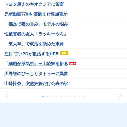
トヨタ超えのキオクシアに苦言
児ポ動画770本 酒飲ませ性加害か
「義足で夜の営み」モデルの悩み
性被害者の友人「ラッキーやん」
「東大卒」で就活を舐めた末路
注目 古いPCが復活するUSB
「細胞が浮気虫」三山凌輝を斬る
大野智のびっしりタトゥーに異変
山崎怜奈、突然妊娠だけ公表の訳