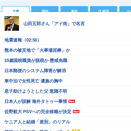
主要
国内
海外
IT 経済
ス
山田五郎さん「アド街」で名言
地震速報（02:58）
熊本の被災地で「火事場泥棒」か
25歳国税職員が脱税か 懲戒免職
日本郵便のシステム障害が解消
車中泊で女性死亡 遺族の胸中
息子助けようとした父 意識不明
日本人が誤解 海外タトゥー事情
佐野航大 PSVへの完全移籍が決定
ケニア人と結婚「差別」のリアル