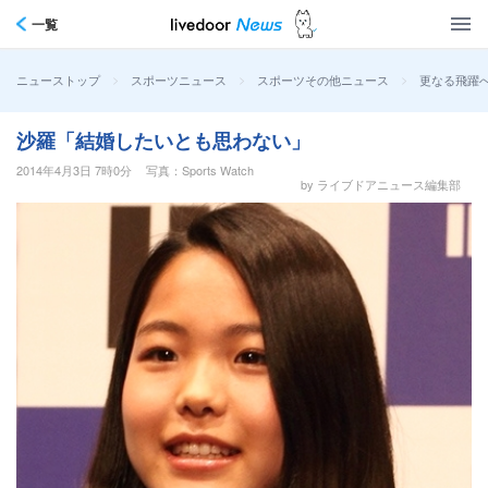
一覧
>
>
>
更なる飛躍
ニューストップ
スポーツニュース
スポーツその他ニュース
沙羅「結婚したいとも思わない」
2014年4月3日 7時0分
写真：Sports Watch
by ライブドアニュース編集部