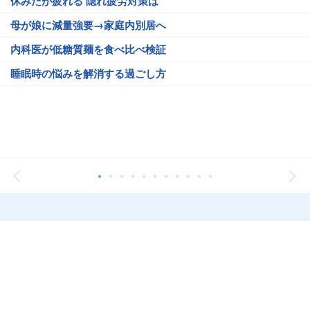
休みだが疲れる 隠れ疲労対策は
母が娘に減量強要→家庭内別居へ
内科医が低糖質麺を食べ比べ検証
睡眠時の悩みを解消する過ごし方