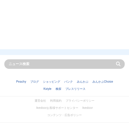
Peachy
ブログ
ショッピング
バンク
みんかぶ
みんかぶChoice
Kstyle
株探
プレスリリース
運営会社
利用規約
プライバシーポリシー
livedoorお客様サポートセンター
livedoor
コンテンツ・広告ポリシー