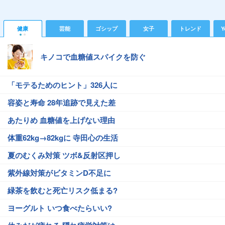
健康
芸能
ゴシップ
女子
トレンド
Y
キノコで血糖値スパイクを防ぐ
「モテるためのヒント」326人に
容姿と寿命 28年追跡で見えた差
あたりめ 血糖値を上げない理由
体重62kg→82kgに 寺田心の生活
夏のむくみ対策 ツボ&反射区押し
紫外線対策がビタミンD不足に
緑茶を飲むと死亡リスク低まる?
ヨーグルト いつ食べたらいい?