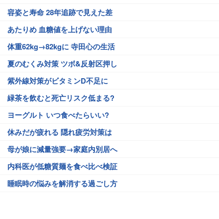
容姿と寿命 28年追跡で見えた差
あたりめ 血糖値を上げない理由
体重62kg→82kgに 寺田心の生活
夏のむくみ対策 ツボ&反射区押し
紫外線対策がビタミンD不足に
緑茶を飲むと死亡リスク低まる?
ヨーグルト いつ食べたらいい?
休みだが疲れる 隠れ疲労対策は
母が娘に減量強要→家庭内別居へ
内科医が低糖質麺を食べ比べ検証
睡眠時の悩みを解消する過ごし方