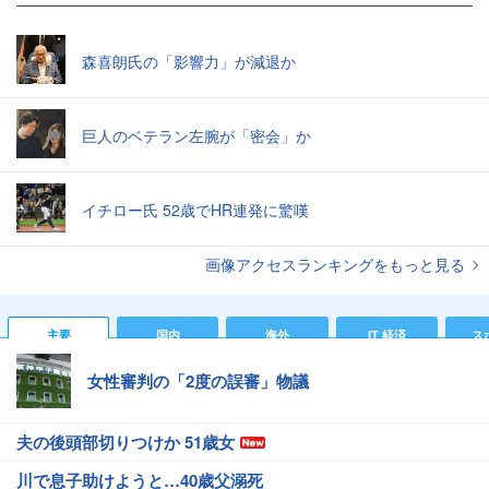
森喜朗氏の「影響力」が減退か
巨人のベテラン左腕が「密会」か
イチロー氏 52歳でHR連発に驚嘆
画像アクセスランキングをもっと見る
主要
国内
海外
IT 経済
ス
女性審判の「2度の誤審」物議
夫の後頭部切りつけか 51歳女
川で息子助けようと…40歳父溺死