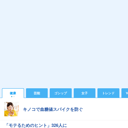
健康
芸能
ゴシップ
女子
トレンド
Y
キノコで血糖値スパイクを防ぐ
「モテるためのヒント」326人に