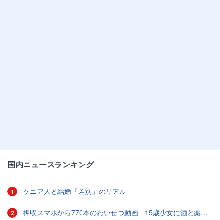
国内ニュースランキング
ケニア人と結婚「差別」のリアル
1
押収スマホから770本のわいせつ動画 15歳少女に酒と薬飲ませ性的暴行か 54歳男を再逮捕 「薬もありますよ」とSNSで誘い出し
2