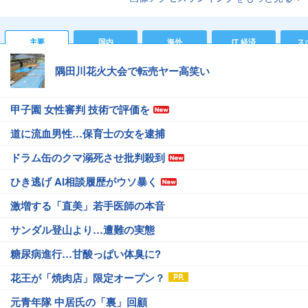
主要
国内
海外
IT 経済
ス
隅田川花火大会で転売ヤー高笑い
甲子園 女性審判 技術で評価を
道に流血男性…保育士の女を逮捕
ドラム缶のクマ溺死させ批判殺到
ひき逃げ AI相談履歴がウソ暴く
激増する「直美」若手医師の本音
サンダル登山より…遭難の実態
糖尿病進行…甘酸っぱい体臭に?
花王が「焼肉店」限定オープン？
元青年隊 中居氏の「裏」回顧