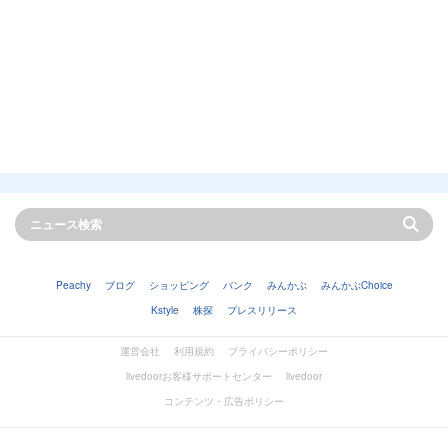
Peachy
ブログ
ショッピング
バンク
みんかぶ
みんかぶChoice
Kstyle
株探
プレスリリース
運営会社
利用規約
プライバシーポリシー
livedoorお客様サポートセンター
livedoor
コンテンツ・広告ポリシー