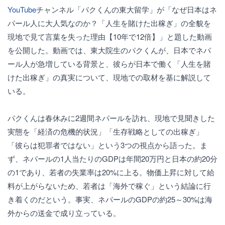
YouTube
チャンネル「パクくんの東大留学」が「なぜ日本はネ
パール人に大人気なのか？「人生を賭けた出稼ぎ」の全貌を
現地で見て言葉を失った理由【10年で12倍】」と題した動画
を公開した。動画では、東大院生のパクくんが、日本でネパ
ール人が急増している背景と、彼らが日本で働く「人生を賭
けた出稼ぎ」の真実について、現地での取材を基に解説して
いる。
パクくんは春休みに2週間ネパールを訪れ、現地で見聞きした
実態を「経済の危機的状況」「生存戦略としての出稼ぎ」
「彼らは犯罪者ではない」という3つの視点から語った。ま
ず、ネパールの1人当たりのGDPは年間20万円と日本の約20分
の1であり、若者の失業率は20%に上る。物価上昇に対して給
料が上がらないため、若者は「海外で稼ぐ」という結論に行
き着くのだという。事実、ネパールのGDPの約25～30%は海
外からの送金で成り立っている。