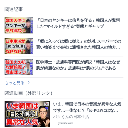
関連記事
「日本のヤンキーは信号を守る」韓国人が驚愕
した“マイルドすぎる”実態とギャップ
「郷に入っては郷に従え」の洗礼 スーパーでの
買い物姿まで会社に通報された韓国人の地方生
活
医学博士・皮膚科専門医が解説「韓国人はなぜ
肌が綺麗なのか」皮膚科は“肌のジム”である
もっと見る
関連動画（外部リンク）
いま、韓国で日本の音楽が異常な人気
です…一体なぜ？「K-POPにはな
い“ある魅力”」に韓国人が言葉を失う3
パクくんの日本生活
つの理由
youtube.com