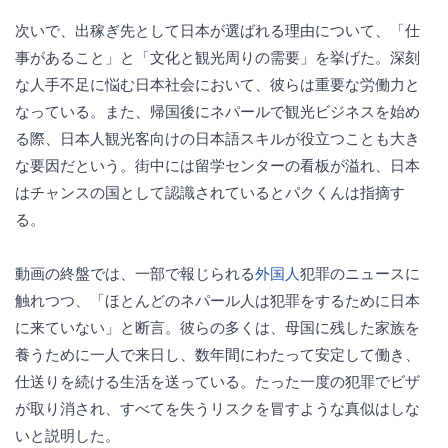
次いで、出稼ぎ先として日本が選ばれる理由について、「仕
事があること」と「文化と観光周りの需要」を挙げた。深刻
な人手不足に悩む日本社会において、彼らは重要な労働力と
なっている。また、帰国後にネパールで観光ビジネスを始め
る際、日本人観光客向けの日本語スキルが役立つことも大き
な要因だという。街中には留学センターの看板が溢れ、日本
はチャンスの国として認識されているとパクくんは指摘す
る。
動画の終盤では、一部で報じられる
外国人
犯罪のニュースに
触れつつ、「ほとんどのネパール人は犯罪をするために日本
に来ていない」と断言。彼らの多くは、母国に残した家族を
養うために一人で来日し、数年間にわたって安定して働き、
仕送りを続ける生活を送っている。たった一度の犯罪でビザ
が取り消され、すべてを失うリスクを冒すような真似はしな
いと説明した。