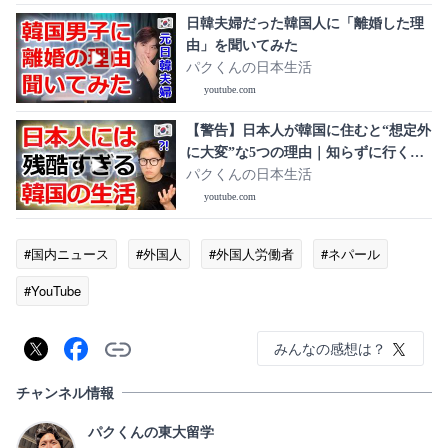
日韓夫婦だった韓国人に「離婚した理
由」を聞いてみた
パクくんの日本生活
youtube.com
【警告】日本人が韓国に住むと“想定外
に大変”な5つの理由｜知らずに行くと
後悔します
パクくんの日本生活
youtube.com
#国内ニュース
#外国人
#外国人労働者
#ネパール
#YouTube
みんなの感想は？
チャンネル情報
パクくんの東大留学