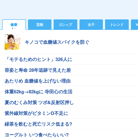
健康
芸能
ゴシップ
女子
トレンド
Y
キノコで血糖値スパイクを防ぐ
「モテるためのヒント」326人に
容姿と寿命 28年追跡で見えた差
あたりめ 血糖値を上げない理由
体重62kg→82kgに 寺田心の生活
夏のむくみ対策 ツボ&反射区押し
紫外線対策がビタミンD不足に
緑茶を飲むと死亡リスク低まる?
ヨーグルト いつ食べたらいい?