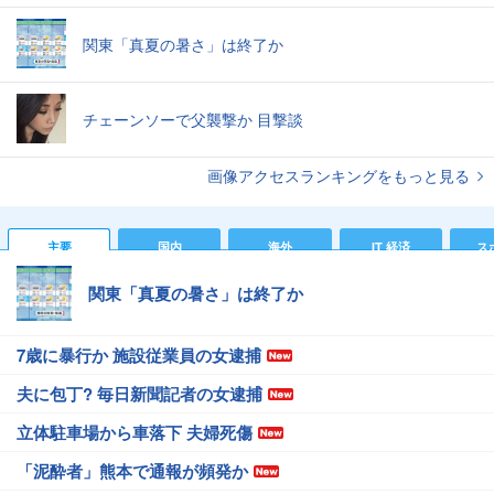
関東「真夏の暑さ」は終了か
チェーンソーで父襲撃か 目撃談
画像アクセスランキングをもっと見る
主要
国内
海外
IT 経済
ス
関東「真夏の暑さ」は終了か
7歳に暴行か 施設従業員の女逮捕
夫に包丁? 毎日新聞記者の女逮捕
立体駐車場から車落下 夫婦死傷
「泥酔者」熊本で通報が頻発か