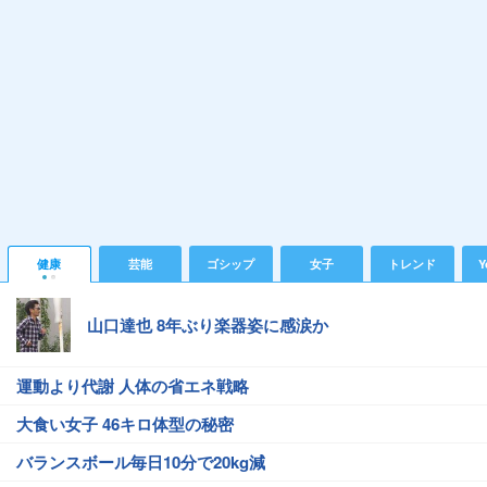
健康
芸能
ゴシップ
女子
トレンド
Y
山口達也 8年ぶり楽器姿に感涙か
運動より代謝 人体の省エネ戦略
大食い女子 46キロ体型の秘密
バランスボール毎日10分で20kg減