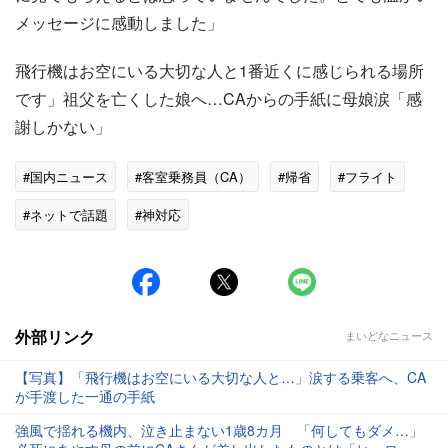
メッセージに感動しました」
飛行機はお空にいる大切な人と1番近くに感じられる場所
です」祖父を亡くした娘へ…CAからの手紙に母娘涙「感
謝しかない」
#国内ニュース
#客室乗務員（CA）
#帰省
#フライト
#ネットで話題
#神対応
外部リンク
まいどなニュース
【写真】「飛行機はお空にいる大切な人と…」涙する乗客へ、CA
が手渡した一通の手紙
強風で揺れる機内、泣き止まない1歳8カ月 「何してもダメ…」