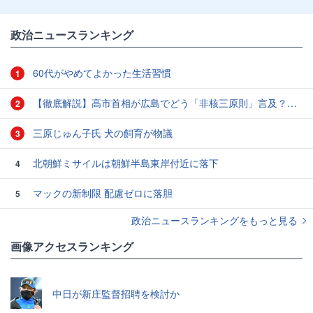
政治ニュースランキング
60代がやめてよかった生活習慣
1
【徹底解説】高市首相が広島でどう「非核三原則」言及？現状にとどめ将来は明言せず 著書では「邪魔になる」と主張
2
三原じゅん子氏 犬の飼育が物議
3
北朝鮮ミサイルは朝鮮半島東岸付近に落下
4
マックの新制限 配慮ゼロに落胆
5
政治ニュースランキングをもっと見る
画像アクセスランキング
中日が新庄監督招聘を検討か