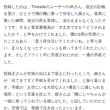
投稿したのは、ThreadsのユーザーのJKさん。祖父の訃報
を受け、ひとりで飛行機に乗って
帰省
した娘さん。座席に
着いた瞬間、祖父の死を実感し、涙が止まらなくなったそ
うです。すると客室乗務員が「大丈夫ですか？どうされま
したか？」と声をかけてくれました。隣の2席が空席だっ
たこともあり、「思う存分泣いてくださいね」と寄り添
い、足りなくなったティッシュも持ってきてくれたといい
ます。そして
フライト
中に手渡されたのが、一通の手紙で
した。
投稿主さんが空港の出口まで迎えに行ったところ、娘さん
が「出てきてすぐ手紙を見せてくれました」と振り返りま
す。手紙の「お空にいる大切な人と1番近くに感じられる
場所」という言葉を読んで、娘さんは「隣にじーちゃんが
一緒に座ってくれている感じがした」と話していたのだと
か。空港では、母娘で泣き合ったといいます。