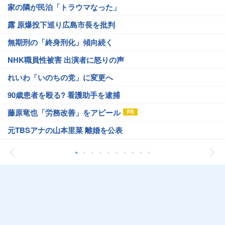
家の隣が民泊「トラウマなった」
露 原爆投下巡り広島市長を批判
無期刑の「終身刑化」傾向続く
NHK職員性被害 出演者に怒りの声
れいわ「いのちの党」に変更へ
90歳患者を殴る? 看護助手を逮捕
藤原竜也「労務改善」をアピール
元TBSアナの山本里菜 離婚を公表