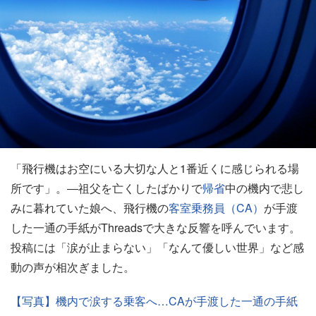
「飛行機はお空にいる大切な人と1番近くに感じられる場
所です」。―祖父を亡くしたばかりで
帰省
中の機内で悲し
みに暮れていた娘へ、飛行機の
客室乗務員（CA）
が手渡
した一通の手紙がThreadsで大きな反響を呼んでいます。
投稿には「涙が止まらない」「なんて優しい世界」など感
動の声が相次ぎました。
【写真】機内で涙する乗客へ…CAが手渡した一通の手紙