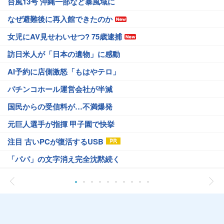
台風13号 沖縄一部など暴風域に
なぜ避難後に再入館できたのか
女児にAV見せわいせつ? 75歳逮捕
訪日米人が「日本の遺物」に感動
AI予約に店側激怒「もはやテロ」
パチンコホール運営会社が半減
国民からの受信料が…不満爆発
元巨人選手が指揮 甲子園で快挙
注目 古いPCが復活するUSB
「パパ」の文字消え完全沈黙続く