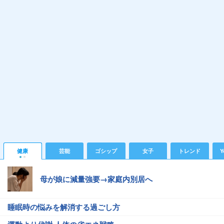
健康
芸能
ゴシップ
女子
トレンド
Y
母が娘に減量強要→家庭内別居へ
睡眠時の悩みを解消する過ごし方