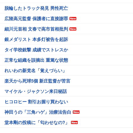
脱輪したトラック発見 男性死亡
広陵高元監督 保護者に直接謝罪
細川元首相 文春で高市首相批判
銀メダリスト 本多灯被告を起訴
タイ学校銃撃 成績でストレスか
正常な組織を誤摘出 重篤な状態
れいわの新党名「覚えづらい」
楽天から死球5個 新庄監督が苦言
マイケル・ジャクソン来日秘話
ヒコロヒー 割引お握り買わない
神田うの「三角ハゲ」治療法告白
堂本剛の投稿に「匂わせなの?」