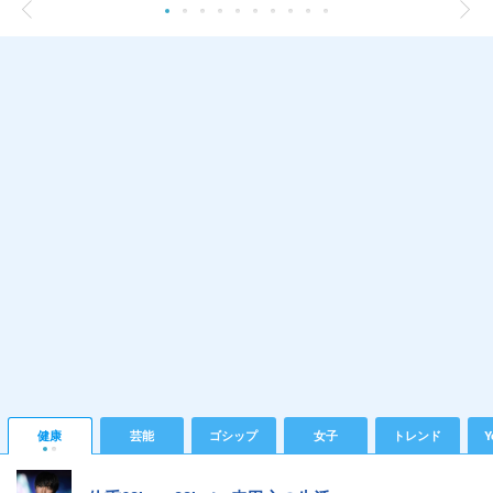
健康
芸能
ゴシップ
女子
トレンド
Y