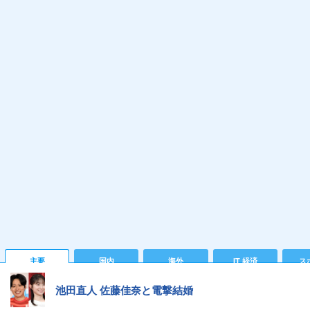
主要
国内
海外
IT 経済
ス
池田直人 佐藤佳奈と電撃結婚