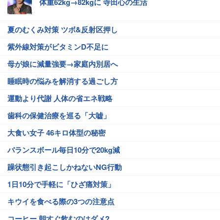
体重62kg→82kgに 寺田心の生活
夏のむくみ対策 ツボ&反射区押し
紫外線対策がビタミンD不足に
母が娘に減量強要→家庭内別居へ
睡眠時の悩みを解消する過ごし方
運動より代謝 人体の省エネ戦略
歯科の保健治療を巡る「大嘘」
大食い女子 46キロ体型の秘密
バランスボール毎日10分で20kg減
躁状態引き起こしかねないNG行動
1日10分で手軽に「ひざ痛対策」
キウイを食べる際の3つの注意点
コーヒー 朝すぐ飲むのはダメ?