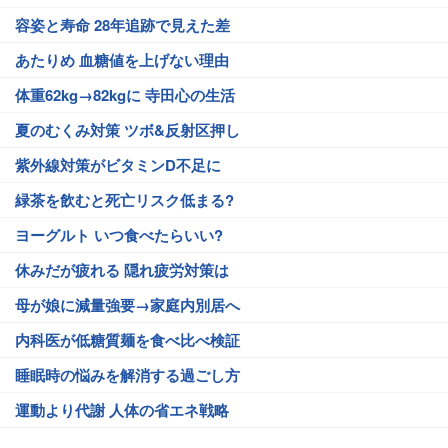
容姿と寿命 28年追跡で見えた差
あたりめ 血糖値を上げない理由
体重62kg→82kgに 寺田心の生活
夏のむくみ対策 ツボ&反射区押し
紫外線対策がビタミンD不足に
緑茶を飲むと死亡リスク低まる?
ヨーグルト いつ食べたらいい?
休みだが疲れる 隠れ疲労対策は
母が娘に減量強要→家庭内別居へ
内科医が低糖質麺を食べ比べ検証
睡眠時の悩みを解消する過ごし方
運動より代謝 人体の省エネ戦略