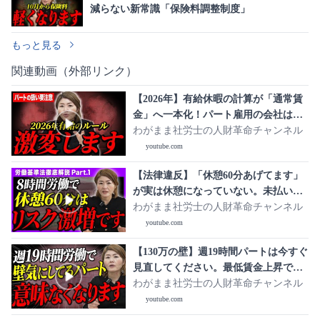
減らない新常識「保険料調整制度」
もっと見る
関連動画（外部リンク）
【2026年】有給休暇の計算が「通常賃
金」へ一本化！パート雇用の会社は要
注意
わがまま社労士の人財革命チャンネル
youtube.com
【法律違反】「休憩60分あげてます」
が実は休憩になっていない。未払い賃
金が発生する会社の共通点
わがまま社労士の人財革命チャンネル
youtube.com
【130万の壁】週19時間パートは今すぐ
見直してください。最低賃金上昇で起
きる「働き損」の真実
わがまま社労士の人財革命チャンネル
youtube.com