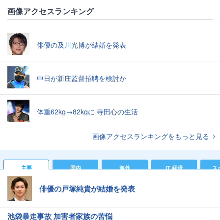
画像アクセスランキング
俳優の及川光博が結婚を発表
中日が新庄監督招聘を検討か
体重62kg→82kgに 寺田心の生活
画像アクセスランキングをもっと見る
主要
国内
海外
IT 経済
ス
俳優の戸塚純貴が結婚を発表
池袋暴走事故 加害者家族の苦悩