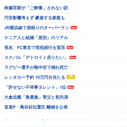
秋篠宮家が「ご静養」されない訳
円安影響考えず 豪遊する家庭も
JR横浜線で居眠りのオーバーラン
ケニア人と結婚「差別」のリアル
長友、FC東京で現役続行を宣言
スクバル「デトロイト戻りたい」
ラグビー選手が熱中症で倒れ死亡
レンタカー予約 10万円分当たる
「許せない不祥事タレント」1位
大倉忠義「鳥貴族」実父と初共演
音楽P・蔦谷好位置氏 離婚を公表