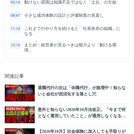
動けない原因は知識不足ではなく「土台」の欠如
03:14
小さな成功体験の設計と評価制度の見直し
08:47
これまでのやり方を続けると「社長依存の組織」に
11:14
なる
まとめ：経営者が見るべきは能力より「動ける環
13:14
境」
関連記事
退職代行の次は「休職代行」が急増中！知らな
いと会社が泥沼化する落とし穴
意外と知らない2026年10月法改正。「今まで何
となく運用していたこと」が通用しなくなる労
務ルールの変更点
【2026年10月】社会保険に加入しても手取りが