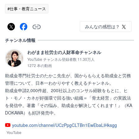
#仕事・教育ニュース
みんなの感想は？
チャンネル情報
わがまま社労士の人財革命チャンネル
YouTube チャンネル登録者数 11.30万人
1272 本の動画
助成金専門社労士のたかこ先生が、国からもらえる助成金と労務
管理について、日本一わかりやすく教えるチャンネル。

助成金申請2,000件超、200社以上のコンサル経験をもとに、ヒ
ト・モノ・カネが好循環で回る強い組織＝「骨太経営」の実践法
を発信中。著書『その悩み、助成金が解決してくれます！』（KA
DOKAWA）も好評発売中。
youtube.com/channel/UCzPpgCLTBn1EwEbaLiHksgg
YouTube