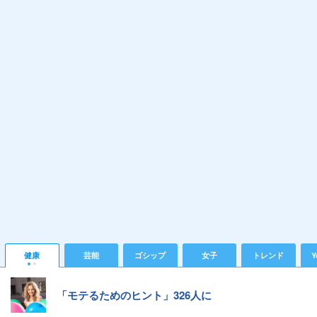
健康
芸能
ゴシップ
女子
トレンド
Y
「モテるためのヒント」326人に