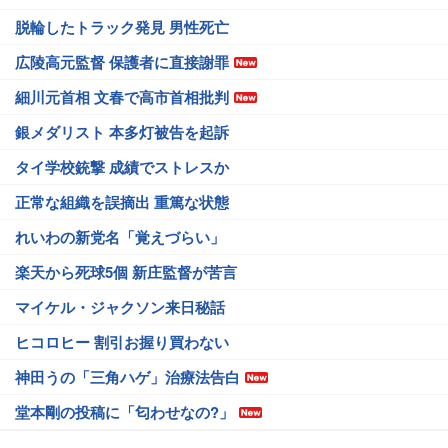
脱輪したトラック発見 男性死亡
広陵高元監督 保護者に直接謝罪
細川元首相 文春で高市首相批判
銀メダリスト 本多灯被告を起訴
タイ学校銃撃 成績でストレスか
正常な組織を誤摘出 重篤な状態
れいわの新党名「覚えづらい」
楽天から死球5個 新庄監督が苦言
マイケル・ジャクソン来日秘話
ヒコロヒー 割引お握り買わない
神田うの「三角ハゲ」治療法告白
堂本剛の投稿に「匂わせなの?」