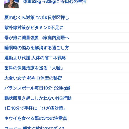
体重62kg→82kgに 寺田心の生活
夏のむくみ対策 ツボ&反射区押し
紫外線対策がビタミンD不足に
母が娘に減量強要→家庭内別居へ
睡眠時の悩みを解消する過ごし方
運動より代謝 人体の省エネ戦略
歯科の保健治療を巡る「大嘘」
大食い女子 46キロ体型の秘密
バランスボール毎日10分で20kg減
躁状態引き起こしかねないNG行動
1日10分で手軽に「ひざ痛対策」
キウイを食べる際の3つの注意点
コーヒー 朝すぐ飲むのはダメ?