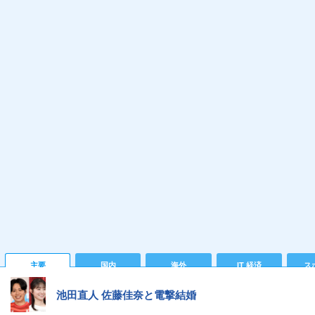
主要
国内
海外
IT 経済
ス
池田直人 佐藤佳奈と電撃結婚