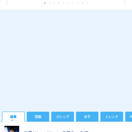
健康
芸能
ゴシップ
女子
トレンド
Y