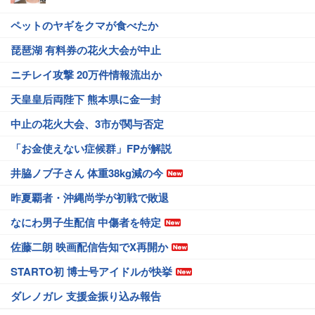
ペットのヤギをクマが食べたか
琵琶湖 有料券の花火大会が中止
ニチレイ攻撃 20万件情報流出か
天皇皇后両陛下 熊本県に金一封
中止の花火大会、3市が関与否定
「お金使えない症候群」FPが解説
井脇ノブ子さん 体重38kg減の今
昨夏覇者・沖縄尚学が初戦で敗退
なにわ男子生配信 中傷者を特定
佐藤二朗 映画配信告知でX再開か
STARTO初 博士号アイドルが快挙
ダレノガレ 支援金振り込み報告