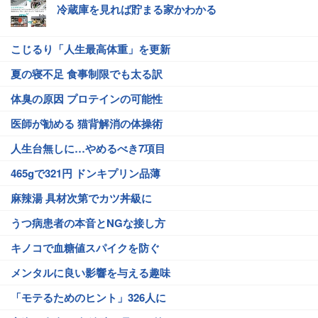
冷蔵庫を見れば貯まる家かわかる
こじるり「人生最高体重」を更新
夏の寝不足 食事制限でも太る訳
体臭の原因 プロテインの可能性
医師が勧める 猫背解消の体操術
人生台無しに…やめるべき7項目
465gで321円 ドンキプリン品薄
麻辣湯 具材次第でカツ丼級に
うつ病患者の本音とNGな接し方
キノコで血糖値スパイクを防ぐ
メンタルに良い影響を与える趣味
「モテるためのヒント」326人に