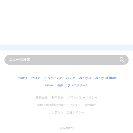
Peachy
ブログ
ショッピング
バンク
みんかぶ
みんかぶChoice
Kstyle
株探
プレスリリース
運営会社
利用規約
プライバシーポリシー
livedoorお客様サポートセンター
livedoor
コンテンツ・広告ポリシー
© livedoor