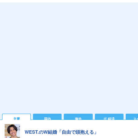
主要
国内
海外
IT 経済
ス
WEST.のW結婚「自由で頭抱える」