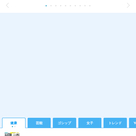
健康
芸能
ゴシップ
女子
トレンド
Y