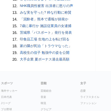
12.
NHK職員性被害 出演者に怒りの声
13.
みな実を守った? 粋な行動に称賛
14.
「泥酔者」熊本で通報が頻発か
15.
7歳に暴行か 施設従業員の女逮捕
16.
茨城県「パスポート」発行を発表
17.
印食品工場 生地の上を転げ回る
18.
家の隣が民泊「トラウマなった」
19.
高校生の信子 勉強中の姿を公開
20.
大手企業 夏ボーナス過去最高額
スポーツ
芸能
女子
海外サッカー
芸能総合
恋愛
日本代表
音楽
ライフスタイル
Jリーグ
韓流
ファッション
プロ野球
グラビア