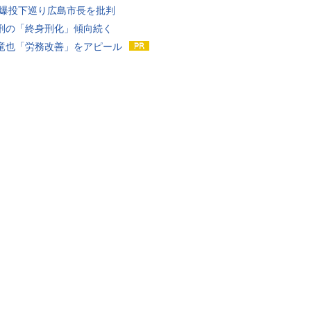
原爆投下巡り広島市長を批判
刑の「終身刑化」傾向続く
竜也「労務改善」をアピール