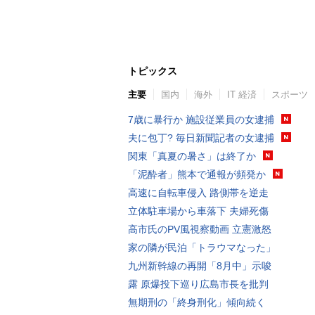
トピックス
主要
国内
海外
IT 経済
スポーツ
7歳に暴行か 施設従業員の女逮捕
夫に包丁? 毎日新聞記者の女逮捕
関東「真夏の暑さ」は終了か
「泥酔者」熊本で通報が頻発か
高速に自転車侵入 路側帯を逆走
立体駐車場から車落下 夫婦死傷
高市氏のPV風視察動画 立憲激怒
家の隣が民泊「トラウマなった」
九州新幹線の再開「8月中」示唆
露 原爆投下巡り広島市長を批判
無期刑の「終身刑化」傾向続く