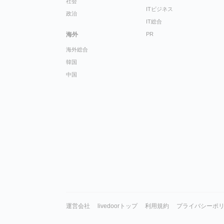
社会
ITビジネス
政治
IT総合
海外
PR
海外総合
韓国
中国
運営会社
livedoorトップ
利用規約
プライバシーポ