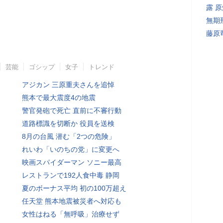
露 
無期
藤原
芸能
ゴシップ
女子
トレンド
アジカン 三原重夫さんを追悼
熊本で最大震度4の地震
警官発砲で死亡 直前に不審行動
道路標識を切断か 役員を送検
8月の台風 潜む「2つの危険」
れいわ「いのちの党」に変更へ
映画スパイダーマン ソニー最高
レストランで192人食中毒 静岡
夏のボーナス平均 初の100万超え
任天堂 熊本地震被災者へ対応も
女性はねる「無呼吸」治療せず