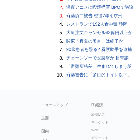
2.
深夜アニメに喫煙描写 BPOで議論
3.
斉藤慎二被告 懲役7年を求刑
4.
レストランで192人食中毒 静岡
5.
大量注文キャンセル43億円以上か
6.
関東「真夏の暑さ」は終了か
7.
90歳患者を殴る? 看護助手を逮捕
8.
チェーンソーで父襲撃か 目撃談
9.
「避難所格差」生まれてしまう訳
10.
斉藤被告に「多目的トイレ以下」
ニューストップ
IT 経済
経済総合
主要
マーケット
Web
国内
ガジェット