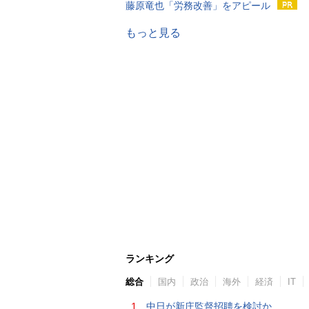
藤原竜也「労務改善」をアピール
もっと見る
ランキング
総合
国内
政治
海外
経済
IT
1.
中日が新庄監督招聘を検討か