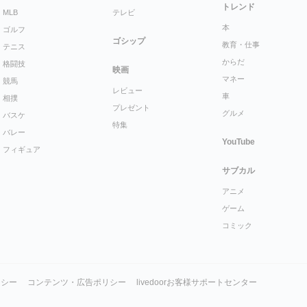
トレンド
MLB
テレビ
本
ゴルフ
ゴシップ
教育・仕事
テニス
からだ
格闘技
映画
マネー
競馬
レビュー
車
相撲
プレゼント
グルメ
バスケ
特集
バレー
YouTube
フィギュア
サブカル
アニメ
ゲーム
コミック
リシー
コンテンツ・広告ポリシー
livedoorお客様サポートセンター