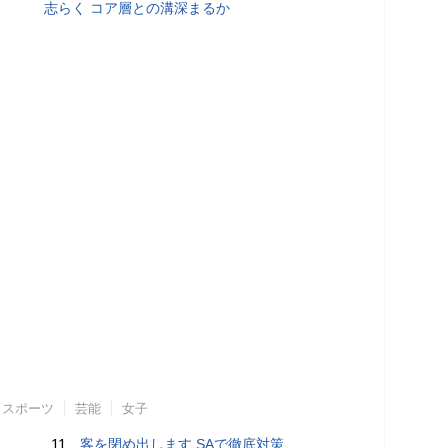
志らく コア層との溝深まるか
スポーツ
芸能
女子
11.
客を閉め出します SAで徹底対策