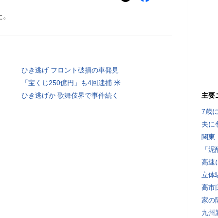
た。
ひき逃げ フロント破損の車発見
「宝くじ250億円」も4回逮捕 米
ひき逃げか 歌舞伎界で事件続く
主要
7歳
夫に
関東
「泥
高速
立体
高市
家の
九州