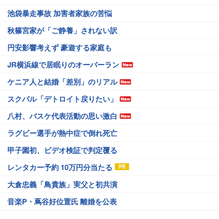
池袋暴走事故 加害者家族の苦悩
秋篠宮家が「ご静養」されない訳
円安影響考えず 豪遊する家庭も
JR横浜線で居眠りのオーバーラン
ケニア人と結婚「差別」のリアル
スクバル「デトロイト戻りたい」
八村、バスケ代表活動の思い激白
ラグビー選手が熱中症で倒れ死亡
甲子園初、ビデオ検証で判定覆る
レンタカー予約 10万円分当たる
大倉忠義「鳥貴族」実父と初共演
音楽P・蔦谷好位置氏 離婚を公表