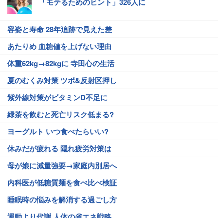
「モテるためのヒント」326人に
容姿と寿命 28年追跡で見えた差
あたりめ 血糖値を上げない理由
体重62kg→82kgに 寺田心の生活
夏のむくみ対策 ツボ&反射区押し
紫外線対策がビタミンD不足に
緑茶を飲むと死亡リスク低まる?
ヨーグルト いつ食べたらいい?
休みだが疲れる 隠れ疲労対策は
母が娘に減量強要→家庭内別居へ
内科医が低糖質麺を食べ比べ検証
睡眠時の悩みを解消する過ごし方
運動より代謝 人体の省エネ戦略