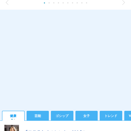
健康
芸能
ゴシップ
女子
トレンド
Y