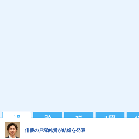
主要
国内
海外
IT 経済
ス
俳優の戸塚純貴が結婚を発表