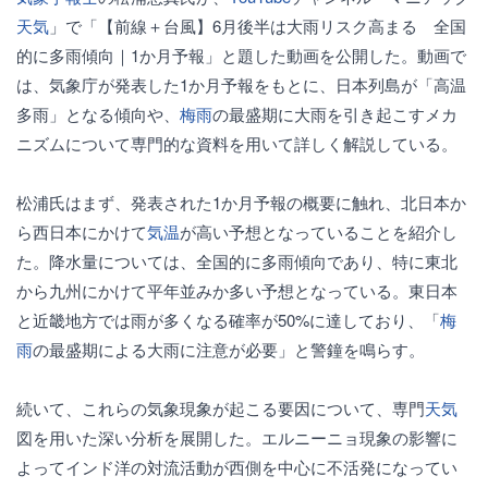
天気
」で「【前線＋台風】6月後半は大雨リスク高まる 全国
的に多雨傾向｜1か月予報」と題した動画を公開した。動画で
は、気象庁が発表した1か月予報をもとに、日本列島が「高温
多雨」となる傾向や、
梅雨
の最盛期に大雨を引き起こすメカ
ニズムについて専門的な資料を用いて詳しく解説している。
松浦氏はまず、発表された1か月予報の概要に触れ、北日本か
ら西日本にかけて
気温
が高い予想となっていることを紹介し
た。降水量については、全国的に多雨傾向であり、特に東北
から九州にかけて平年並みか多い予想となっている。東日本
と近畿地方では雨が多くなる確率が50%に達しており、「
梅
雨
の最盛期による大雨に注意が必要」と警鐘を鳴らす。
続いて、これらの気象現象が起こる要因について、専門
天気
図を用いた深い分析を展開した。エルニーニョ現象の影響に
よってインド洋の対流活動が西側を中心に不活発になってい