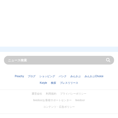
Peachy
ブログ
ショッピング
バンク
みんかぶ
みんかぶChoice
Kstyle
株探
プレスリリース
運営会社
利用規約
プライバシーポリシー
livedoorお客様サポートセンター
livedoor
コンテンツ・広告ポリシー