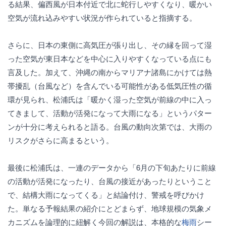
る結果、偏西風が日本付近で北に蛇行しやすくなり、暖かい
空気が流れ込みやすい状況が作られていると指摘する。
さらに、日本の東側に高気圧が張り出し、その縁を回って湿
った空気が東日本などを中心に入りやすくなっている点にも
言及した。加えて、沖縄の南からマリアナ諸島にかけては熱
帯擾乱（台風など）を含んでいる可能性がある低気圧性の循
環が見られ、松浦氏は「暖かく湿った空気が前線の中に入っ
てきまして、活動が活発になって大雨になる」というパター
ンが十分に考えられると語る。台風の動向次第では、大雨の
リスクがさらに高まるという。
最後に松浦氏は、一連のデータから「6月の下旬あたりに前線
の活動が活発になったり、台風の接近があったりということ
で、結構大雨になってくる」と結論付け、警戒を呼びかけ
た。単なる予報結果の紹介にとどまらず、地球規模の気象メ
カニズムを論理的に紐解く今回の解説は、本格的な
梅雨
シー