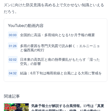
ズンに向けた防災意識を高める上で欠かせない知識といえる
だろう。
YouTubeの動画内容
全国的に高温・多雨傾向となる1か月予報の概要
00:00
多雨の要因を専門天気図で読み解く：エルニーニョ
01:26
と偏西風の蛇行
日本東の高気圧と南の熱帯擾乱がもたらす「湿った
02:02
空気」の影響
結論：6月下旬は梅雨前線と台風による大雨に警戒を
04:32
関連記事
気象予報士が解説する台風情報。13号は「真夏