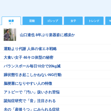
健康
芸能
ゴシップ
女子
トレンド
Y
山口達也 8年ぶり楽器姿に感涙か
運動より代謝 人体の省エネ戦略
大食い女子 46キロ体型の秘密
バランスボール毎日10分で20kg減
躁状態引き起こしかねないNG行動
脳梗塞になりやすい人の特徴
アトピーで「汚い」扱いされ苦悩
認知症研究で「音」注目される
夫の「産後うつ」にみられる症状