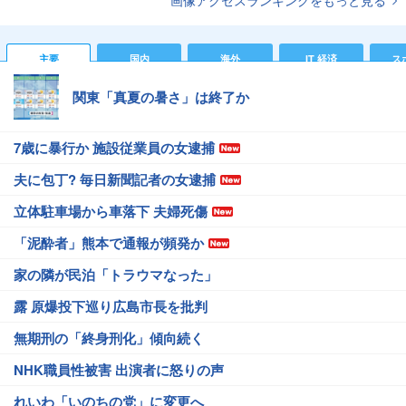
画像アクセスランキングをもっと見る
主要
国内
海外
IT 経済
ス
関東「真夏の暑さ」は終了か
7歳に暴行か 施設従業員の女逮捕
夫に包丁? 毎日新聞記者の女逮捕
立体駐車場から車落下 夫婦死傷
「泥酔者」熊本で通報が頻発か
家の隣が民泊「トラウマなった」
露 原爆投下巡り広島市長を批判
無期刑の「終身刑化」傾向続く
NHK職員性被害 出演者に怒りの声
れいわ「いのちの党」に変更へ