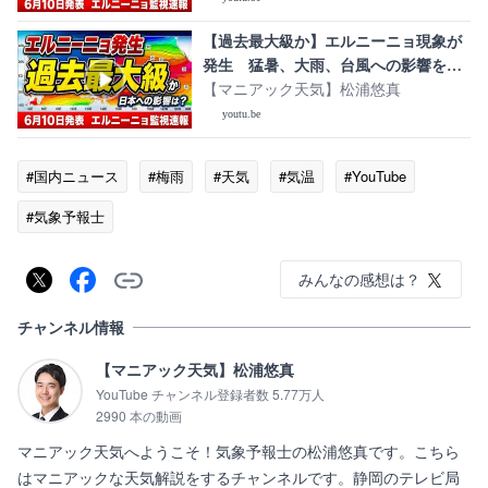
異常気象
【過去最大級か】エルニーニョ現象が
発生 猛暑、大雨、台風への影響を詳
しく｜エルニーニョ監視速報 #エルニ
【マニアック天気】松浦悠真
ーニョ #スーパーエルニーニョ #異常気
youtu.be
象
#国内ニュース
#梅雨
#天気
#気温
#YouTube
#気象予報士
みんなの感想は？
チャンネル情報
【マニアック天気】松浦悠真
YouTube チャンネル登録者数 5.77万人
2990 本の動画
マニアック天気へようこそ！気象予報士の松浦悠真です。こちら
はマニアックな天気解説をするチャンネルです。静岡のテレビ局