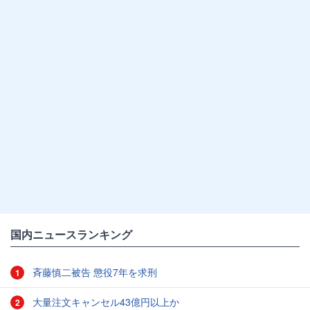
国内ニュースランキング
斉藤慎二被告 懲役7年を求刑
1
大量注文キャンセル43億円以上か
2