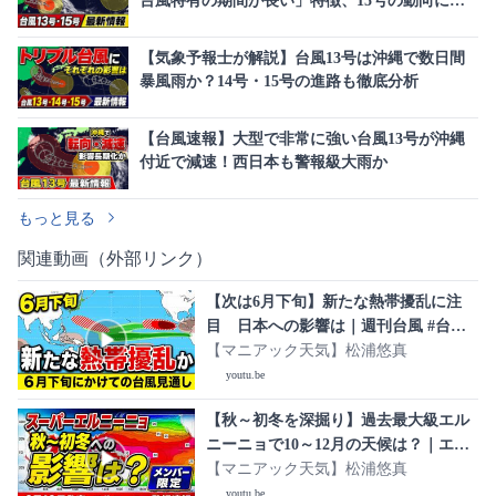
台風特有の期間が長い」特徴、15号の動向にも
注意
【気象予報士が解説】台風13号は沖縄で数日間
暴風雨か？14号・15号の進路も徹底分析
【台風速報】大型で非常に強い台風13号が沖縄
付近で減速！西日本も警報級大雨か
もっと見る
関連動画（外部リンク）
【次は6月下旬】新たな熱帯擾乱に注
目 日本への影響は｜週刊台風 #台風 #
マニアック天気
【マニアック天気】松浦悠真
youtu.be
【秋～初冬を深掘り】過去最大級エル
ニーニョで10～12月の天候は？｜エル
ニーニョ監視速報【メンバー限定】 #
【マニアック天気】松浦悠真
エルニーニョ #スーパーエルニーニョ #
youtu.be