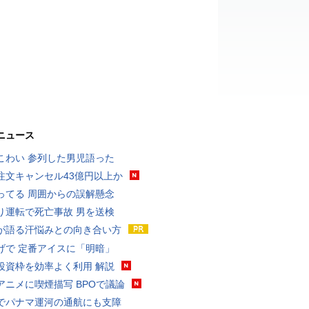
ニュース
こわい 参列した男児語った
注文キャンセル43億円以上か
ってる 周囲からの誤解懸念
り運転で死亡事故 男を送検
が語る汗悩みとの向き合い方
げで 定番アイスに「明暗」
投資枠を効率よく利用 解説
アニメに喫煙描写 BPOで議論
でパナマ運河の通航にも支障