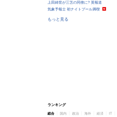
上田綺世が三笘の同僚に? 英報道
気象予報士 初ナイトプール満喫
もっと見る
ランキング
総合
国内
政治
海外
経済
IT