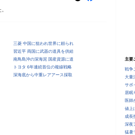
た。
三菱 中国に狙われ世界に頼られ
習近平 両国に武器の道具を供給
南鳥島沖の深海泥 国産資源に道
主要
トヨタ 6年連続首位の複線戦略
戦争
深海底から中重レアアース採取
大量
サボ
居眠
医師
値上
成長
深夜
猛暑