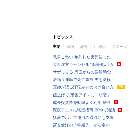
トピックス
主要
国内
海外
IT 経済
スポーツ
戦争こわい 参列した男児語った
大量注文キャンセル43億円以上か
サボってる 周囲からの誤解懸念
居眠り運転で死亡事故 男を送検
医師が語る汗悩みとの向き合い方
値上げで 定番アイスに「明暗」
成長投資枠を効率よく利用 解説
深夜アニメに喫煙描写 BPOで議論
猛暑でパナマ運河の通航にも支障
冨安健洋の「移籍先」が決定か