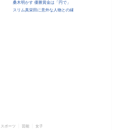
桑木明かす 優勝賞金は「円で」
スリム真栄田に意外な人物との縁
スポーツ
芸能
女子