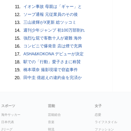
11.
イオン事故 母親は「ギャー」と
12.
ソープ通報 元従業員のその後
13.
三山凌輝がX更新 総ツッコミ
14.
週刊少年ジャンプ 初100万部割れ
15.
強烈な屁で客数十人が避難 海外
16.
コンビニで爆発音 店は煙で充満
17.
ASHA&KOKONA デビューが決定
18.
駅での「行動」愛子さまに称賛
19.
橋本環奈 撮影現場で窃盗事件
20.
田中圭 億超えの違約金を完済か
スポーツ
芸能
女子
海外サッカー
芸能総合
恋愛
日本代表
音楽
ライフスタイル
Jリーグ
韓流
ファッション