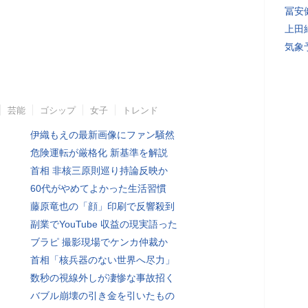
冨安
上田
気象
芸能
ゴシップ
女子
トレンド
伊織もえの最新画像にファン騒然
危険運転が厳格化 新基準を解説
首相 非核三原則巡り持論反映か
60代がやめてよかった生活習慣
藤原竜也の「顔」印刷で反響殺到
副業でYouTube 収益の現実語った
ブラピ 撮影現場でケンカ仲裁か
首相「核兵器のない世界へ尽力」
数秒の視線外しが凄惨な事故招く
バブル崩壊の引き金を引いたもの