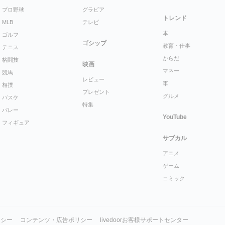
プロ野球
グラビア
トレンド
MLB
テレビ
本
ゴルフ
ゴシップ
教育・仕事
テニス
からだ
格闘技
映画
マネー
競馬
レビュー
車
相撲
プレゼント
グルメ
バスケ
特集
バレー
YouTube
フィギュア
サブカル
アニメ
ゲーム
コミック
リシー
コンテンツ・広告ポリシー
livedoorお客様サポートセンター