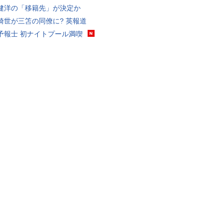
健洋の「移籍先」が決定か
綺世が三笘の同僚に? 英報道
予報士 初ナイトプール満喫