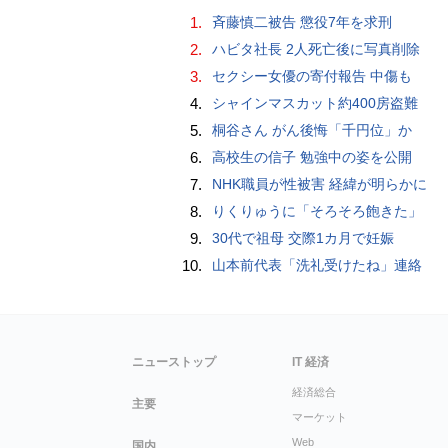
1.
斉藤慎二被告 懲役7年を求刑
2.
ハビタ社長 2人死亡後に写真削除
3.
セクシー女優の寄付報告 中傷も
4.
シャインマスカット約400房盗難
5.
桐谷さん がん後悔「千円位」か
6.
高校生の信子 勉強中の姿を公開
7.
NHK職員が性被害 経緯が明らかに
8.
りくりゅうに「そろそろ飽きた」
9.
30代で祖母 交際1カ月で妊娠
10.
山本前代表「洗礼受けたね」連絡
ニューストップ
IT 経済
経済総合
主要
マーケット
Web
国内