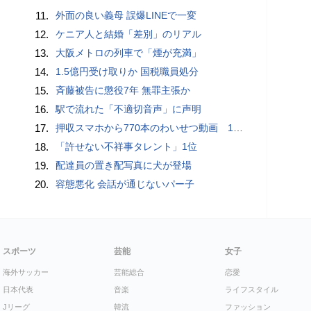
11.
外面の良い義母 誤爆LINEで一変
12.
ケニア人と結婚「差別」のリアル
13.
大阪メトロの列車で「煙が充満」
14.
1.5億円受け取りか 国税職員処分
15.
斉藤被告に懲役7年 無罪主張か
16.
駅で流れた「不適切音声」に声明
17.
押収スマホから770本のわいせつ動画 15歳少女に酒と薬飲ませ性的暴行か 54歳男を再逮捕 「薬もありますよ」とSNSで誘い出し
18.
「許せない不祥事タレント」1位
19.
配達員の置き配写真に犬が登場
20.
容態悪化 会話が通じないパー子
スポーツ
芸能
女子
海外サッカー
芸能総合
恋愛
日本代表
音楽
ライフスタイル
Jリーグ
韓流
ファッション