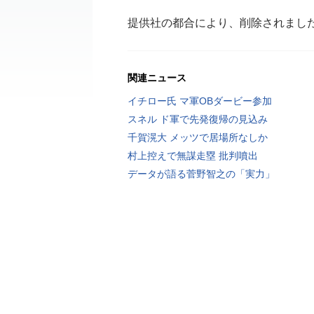
提供社の都合により、削除されまし
関連ニュース
イチロー氏 マ軍OBダービー参加
スネル ド軍で先発復帰の見込み
千賀滉大 メッツで居場所なしか
村上控えで無謀走塁 批判噴出
データが語る菅野智之の「実力」