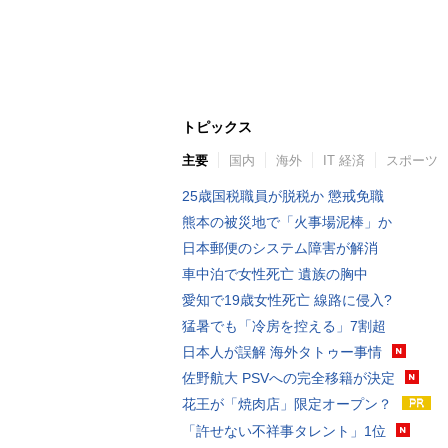
トピックス
主要
国内
海外
IT 経済
スポーツ
25歳国税職員が脱税か 懲戒免職
熊本の被災地で「火事場泥棒」か
日本郵便のシステム障害が解消
車中泊で女性死亡 遺族の胸中
愛知で19歳女性死亡 線路に侵入?
猛暑でも「冷房を控える」7割超
日本人が誤解 海外タトゥー事情
佐野航大 PSVへの完全移籍が決定
花王が「焼肉店」限定オープン？
「許せない不祥事タレント」1位