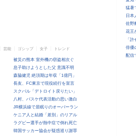
猛暑
日本
佐野
花王
「許
俳優
芸能
ゴシップ
女子
トレンド
配信
被災の熊本 室外機の窃盗相次ぐ
息子助けようとした父 意識不明
森脇健児 絶頂期は年収「1億円」
長友、FC東京で現役続行を宣言
スクバル「デトロイト戻りたい」
八村、バスケ代表活動の思い激白
JR横浜線で居眠りのオーバーラン
ケニア人と結婚「差別」のリアル
ラグビー選手が熱中症で倒れ死亡
韓国サッカー協会が疑惑巡り謝罪