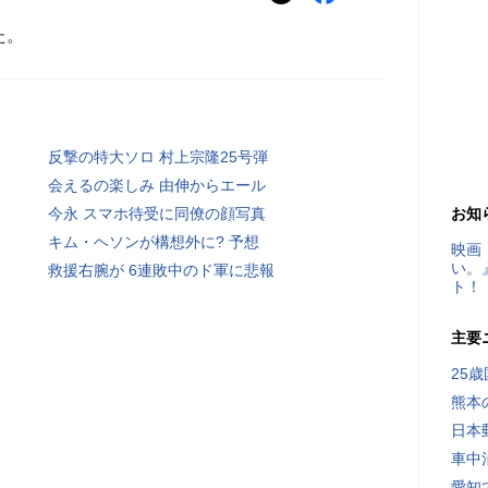
た。
反撃の特大ソロ 村上宗隆25号弾
会えるの楽しみ 由伸からエール
今永 スマホ待受に同僚の顔写真
お知
キム・ヘソンが構想外に? 予想
映画
い。
救援右腕が 6連敗中のド軍に悲報
ト！
主要
25
熊本
日本
車中
愛知