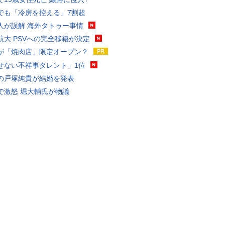
でも「冷房を控える」7割超
人が誤解 海外タトゥー事情
航大 PSVへの完全移籍が決定
が「焼肉店」限定オープン？
せない不祥事タレント」1位
の戸塚純貴が結婚を発表
で激怒 堀大輔氏が物議