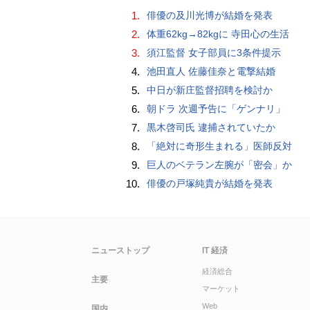
1.
俳優の及川光博が結婚を発表
2.
体重62kg→82kgに 寺田心の生活
3.
須江監督 女子部員に3条件提示
4.
池田直人 佐藤佳奈と電撃結婚
5.
中日が新庄監督招聘を検討か
6.
朝ドラ 次週予告に「ゲンナリ」
7.
黒木啓司氏 逮捕されていたか
8.
「絶対に奇形生まれる」医師反対
9.
巨人のベテラン左腕が「密会」か
10.
俳優の戸塚純貴が結婚を発表
ニューストップ
IT 経済
経済総合
主要
マーケット
Web
国内