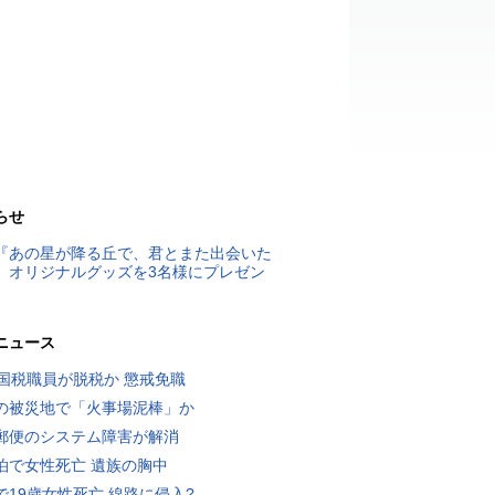
らせ
『あの星が降る丘で、君とまた出会いた
』オリジナルグッズを3名様にプレゼン
ニュース
歳国税職員が脱税か 懲戒免職
の被災地で「火事場泥棒」か
郵便のシステム障害が解消
泊で女性死亡 遺族の胸中
で19歳女性死亡 線路に侵入?