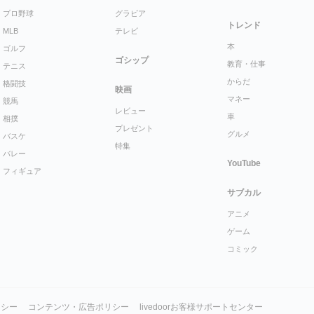
プロ野球
グラビア
トレンド
MLB
テレビ
本
ゴルフ
ゴシップ
教育・仕事
テニス
からだ
格闘技
映画
マネー
競馬
レビュー
車
相撲
プレゼント
グルメ
バスケ
特集
バレー
YouTube
フィギュア
サブカル
アニメ
ゲーム
コミック
リシー
コンテンツ・広告ポリシー
livedoorお客様サポートセンター