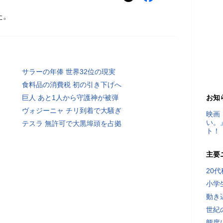
た。
サラーの年俸 世界32位の現実
食料品の消費税 初の引き下げへ
巨人 あと1人から守護神が被弾
お知
ヴォジーニャ チリ到着で大騒ぎ
映画
い。
テスラ 無許可で大黒埠頭を占拠
ト！
主要
20
小学
動き
世紀
態度