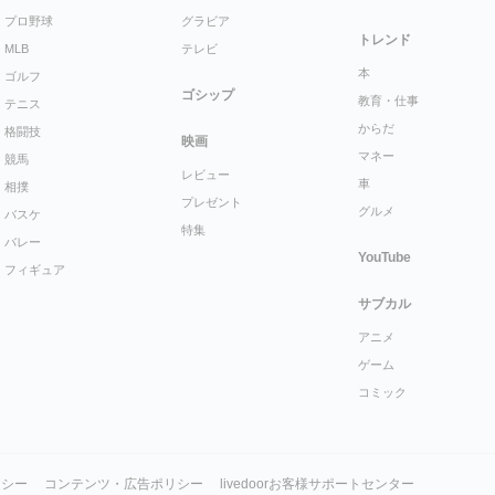
プロ野球
グラビア
トレンド
MLB
テレビ
本
ゴルフ
ゴシップ
教育・仕事
テニス
からだ
格闘技
映画
マネー
競馬
レビュー
車
相撲
プレゼント
グルメ
バスケ
特集
バレー
YouTube
フィギュア
サブカル
アニメ
ゲーム
コミック
リシー
コンテンツ・広告ポリシー
livedoorお客様サポートセンター