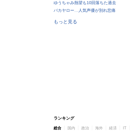
ゆうちゃみ熱望も10回落ちた過去
バカヤロー…人気声優が別れ悲痛
もっと見る
ランキング
総合
国内
政治
海外
経済
IT