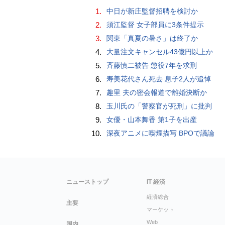
1.
中日が新庄監督招聘を検討か
2.
須江監督 女子部員に3条件提示
3.
関東「真夏の暑さ」は終了か
4.
大量注文キャンセル43億円以上か
5.
斉藤慎二被告 懲役7年を求刑
6.
寿美花代さん死去 息子2人が追悼
7.
趣里 夫の密会報道で離婚決断か
8.
玉川氏の「警察官が死刑」に批判
9.
女優・山本舞香 第1子を出産
10.
深夜アニメに喫煙描写 BPOで議論
ニューストップ
IT 経済
経済総合
主要
マーケット
Web
国内