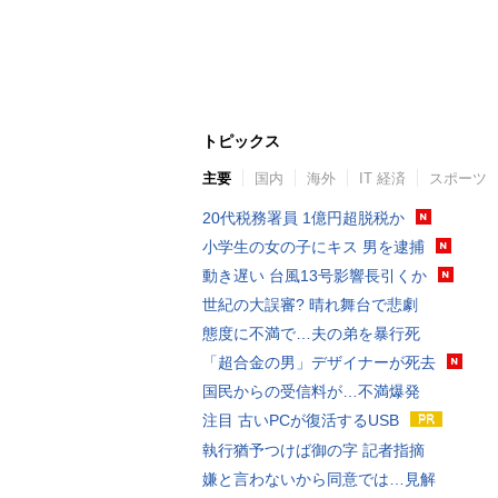
トピックス
主要
国内
海外
IT 経済
スポーツ
20代税務署員 1億円超脱税か
小学生の女の子にキス 男を逮捕
動き遅い 台風13号影響長引くか
世紀の大誤審? 晴れ舞台で悲劇
態度に不満で…夫の弟を暴行死
「超合金の男」デザイナーが死去
国民からの受信料が…不満爆発
注目 古いPCが復活するUSB
執行猶予つけば御の字 記者指摘
嫌と言わないから同意では…見解