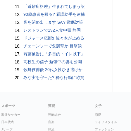
11.
「避難所格差」生まれてしまう訳
12.
90歳患者を殴る? 看護助手を逮捕
13.
客を閉め出します SAで徹底対策
14.
レストランで192人食中毒 静岡
15.
ドジャース6連敗 佐々木が止める
16.
チェーンソーで父襲撃か 目撃談
17.
斉藤被告に「多目的トイレ以下」
18.
高校生の信子 勉強中の姿を公開
19.
歌舞伎俳優 20代女性ひき逃げか
20.
みな実を守った? 粋な行動に称賛
スポーツ
芸能
女子
海外サッカー
芸能総合
恋愛
日本代表
音楽
ライフスタイル
Jリーグ
韓流
ファッション