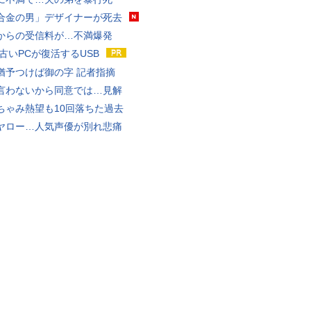
合金の男」デザイナーが死去
からの受信料が…不満爆発
 古いPCが復活するUSB
猶予つけば御の字 記者指摘
言わないから同意では…見解
ちゃみ熱望も10回落ちた過去
ヤロー…人気声優が別れ悲痛