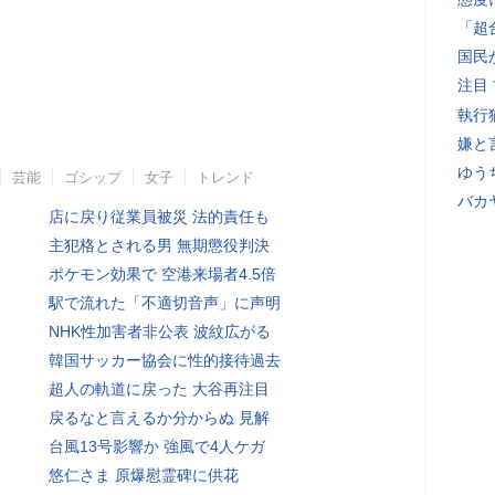
「超
国民
注目
執行
嫌と
ゆう
芸能
ゴシップ
女子
トレンド
バカ
店に戻り従業員被災 法的責任も
主犯格とされる男 無期懲役判決
ポケモン効果で 空港来場者4.5倍
駅で流れた「不適切音声」に声明
NHK性加害者非公表 波紋広がる
韓国サッカー協会に性的接待過去
超人の軌道に戻った 大谷再注目
戻るなと言えるか分からぬ 見解
台風13号影響か 強風で4人ケガ
悠仁さま 原爆慰霊碑に供花