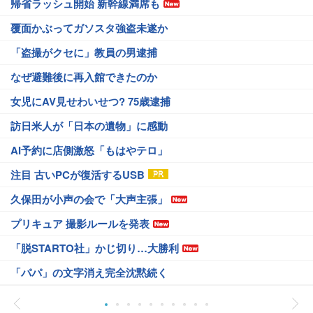
帰省ラッシュ開始 新幹線満席も
覆面かぶってガソスタ強盗未遂か
「盗撮がクセに」教員の男逮捕
なぜ避難後に再入館できたのか
女児にAV見せわいせつ? 75歳逮捕
訪日米人が「日本の遺物」に感動
AI予約に店側激怒「もはやテロ」
注目 古いPCが復活するUSB
久保田が小声の会で「大声主張」
プリキュア 撮影ルールを発表
「脱STARTO社」かじ切り…大勝利
「パパ」の文字消え完全沈黙続く