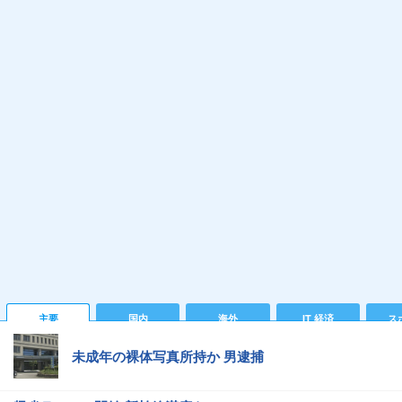
主要
国内
海外
IT 経済
ス
未成年の裸体写真所持か 男逮捕