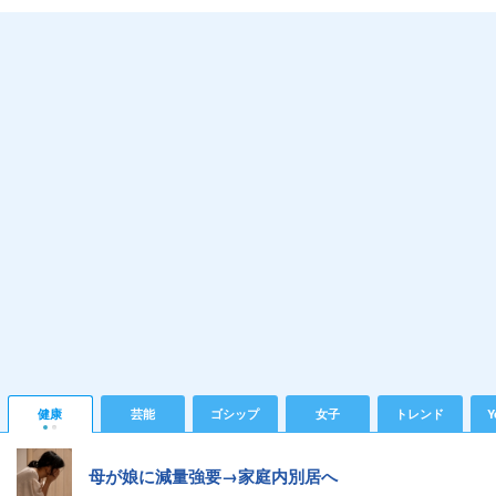
健康
芸能
ゴシップ
女子
トレンド
Y
母が娘に減量強要→家庭内別居へ