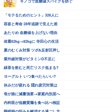
キノコで血糖値スパイクを防ぐ
「モテるためのヒント」326人に
容姿と寿命 28年追跡で見えた差
あたりめ 血糖値を上げない理由
体重62kg→82kgに 寺田心の生活
夏のむくみ対策 ツボ&反射区押し
紫外線対策がビタミンD不足に
緑茶を飲むと死亡リスク低まる?
ヨーグルト いつ食べたらいい?
休みだが疲れる 隠れ疲労対策は
母が娘に減量強要→家庭内別居へ
内科医が低糖質麺を食べ比べ検証
睡眠時の悩みを解消する過ごし方