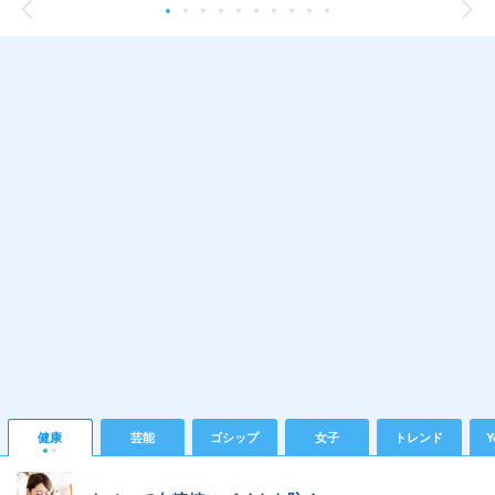
健康
芸能
ゴシップ
女子
トレンド
Y