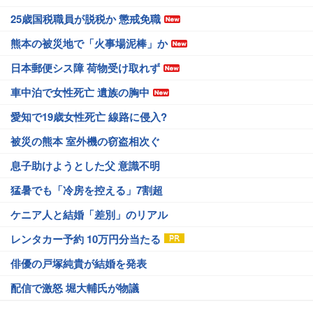
25歳国税職員が脱税か 懲戒免職
熊本の被災地で「火事場泥棒」か
日本郵便シス障 荷物受け取れず
車中泊で女性死亡 遺族の胸中
愛知で19歳女性死亡 線路に侵入?
被災の熊本 室外機の窃盗相次ぐ
息子助けようとした父 意識不明
猛暑でも「冷房を控える」7割超
ケニア人と結婚「差別」のリアル
レンタカー予約 10万円分当たる
俳優の戸塚純貴が結婚を発表
配信で激怒 堀大輔氏が物議