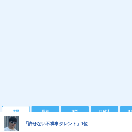
主要
国内
海外
IT 経済
ス
「許せない不祥事タレント」1位