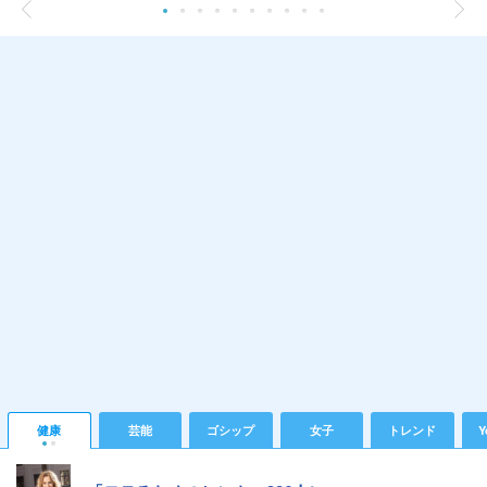
健康
芸能
ゴシップ
女子
トレンド
Y