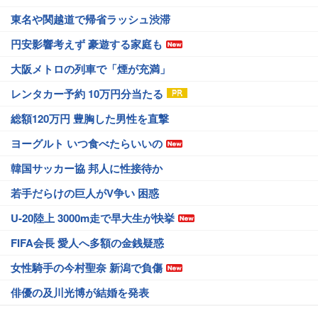
東名や関越道で帰省ラッシュ渋滞
円安影響考えず 豪遊する家庭も
大阪メトロの列車で「煙が充満」
レンタカー予約 10万円分当たる
総額120万円 豊胸した男性を直撃
ヨーグルト いつ食べたらいいの
韓国サッカー協 邦人に性接待か
若手だらけの巨人がV争い 困惑
U-20陸上 3000m走で早大生が快挙
FIFA会長 愛人へ多額の金銭疑惑
女性騎手の今村聖奈 新潟で負傷
俳優の及川光博が結婚を発表