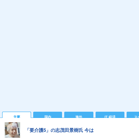
主要
国内
海外
IT 経済
ス
「要介護5」の志茂田景樹氏 今は