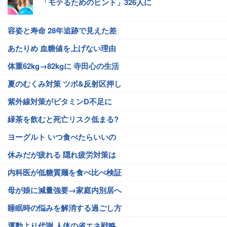
「モテるためのヒント」326人に
容姿と寿命 28年追跡で見えた差
あたりめ 血糖値を上げない理由
体重62kg→82kgに 寺田心の生活
夏のむくみ対策 ツボ&反射区押し
紫外線対策がビタミンD不足に
緑茶を飲むと死亡リスク低まる?
ヨーグルト いつ食べたらいいの
休みだが疲れる 隠れ疲労対策は
内科医が低糖質麺を食べ比べ検証
母が娘に減量強要→家庭内別居へ
睡眠時の悩みを解消する過ごし方
運動より代謝 人体の省エネ戦略