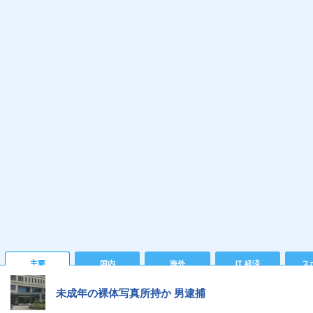
主要
国内
海外
IT 経済
ス
未成年の裸体写真所持か 男逮捕