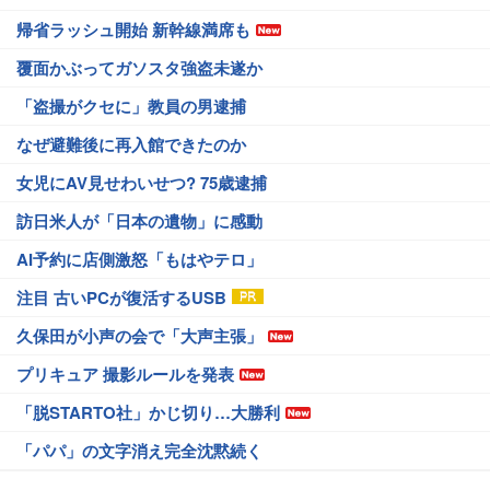
帰省ラッシュ開始 新幹線満席も
覆面かぶってガソスタ強盗未遂か
「盗撮がクセに」教員の男逮捕
なぜ避難後に再入館できたのか
女児にAV見せわいせつ? 75歳逮捕
訪日米人が「日本の遺物」に感動
AI予約に店側激怒「もはやテロ」
注目 古いPCが復活するUSB
久保田が小声の会で「大声主張」
プリキュア 撮影ルールを発表
「脱STARTO社」かじ切り…大勝利
「パパ」の文字消え完全沈黙続く