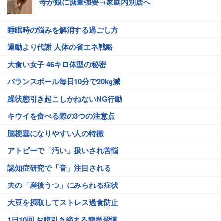
母が娘に減量強要→家庭内別居へ
睡眠時の悩みを解消する過ごし方
運動より代謝 人体の省エネ戦略
大食い女子 46キロ体型の秘密
バランスボール毎日10分で20kg減
躁状態引き起こしかねないNG行動
キウイを食べる際の3つの注意点
脳梗塞になりやすい人の特徴
アトピーで「汚い」扱いされ苦悩
認知症研究で「音」注目される
夫の「産後うつ」にみられる症状
大豆を摂取してストレス過食防止
1日10回 お腹引き締まる簡単習慣