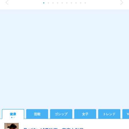
健康
芸能
ゴシップ
女子
トレンド
Y