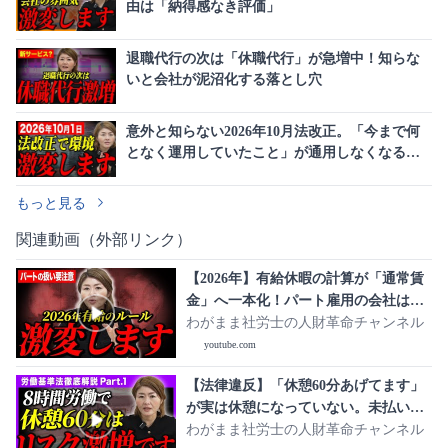
由は「納得感なき評価」
退職代行の次は「休職代行」が急増中！知らな
いと会社が泥沼化する落とし穴
意外と知らない2026年10月法改正。「今まで何
となく運用していたこと」が通用しなくなる労
務ルールの変更点
もっと見る
関連動画（外部リンク）
【2026年】有給休暇の計算が「通常賃
金」へ一本化！パート雇用の会社は要
注意
わがまま社労士の人財革命チャンネル
youtube.com
【法律違反】「休憩60分あげてます」
が実は休憩になっていない。未払い賃
金が発生する会社の共通点
わがまま社労士の人財革命チャンネル