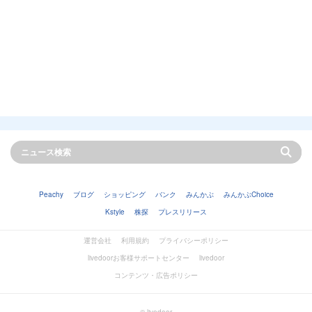
Peachy
ブログ
ショッピング
バンク
みんかぶ
みんかぶChoice
Kstyle
株探
プレスリリース
運営会社
利用規約
プライバシーポリシー
livedoorお客様サポートセンター
livedoor
コンテンツ・広告ポリシー