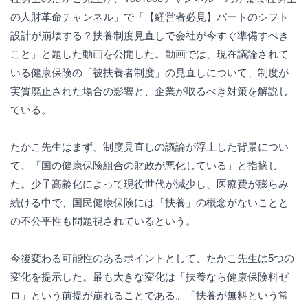
の人財革命チャンネル」で「【経営者必見】パートのシフト
設計が崩壊する？扶養制度見直しで会社が今すぐ準備すべき
こと」と題した動画を公開した。動画では、現在議論されて
いる健康保険の「被扶養者制度」の見直しについて、制度が
実質廃止された場合の影響と、企業が取るべき対策を解説し
ている。
たかこ先生はまず、制度見直しの議論が浮上した背景につい
て、「国の健康保険組合の財政が悪化している」と指摘し
た。少子高齢化によって現役世代が減少し、医療費が膨らみ
続ける中で、国民健康保険には「扶養」の概念がないことと
の不公平性も問題視されているという。
今後変わる可能性のあるポイントとして、たかこ先生は5つの
変化を提示した。最も大きな変化は「扶養なら健康保険料ゼ
ロ」という前提が崩れることである。「扶養が無料という常