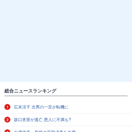
総合ニュースランキング
広末涼子 次男の一言が転機に
1
坂口杏里が逃亡 恩人に不満も?
2