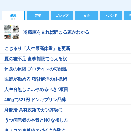
健康
芸能
ゴシップ
女子
トレンド
Y
冷蔵庫を見れば貯まる家かわかる
こじるり「人生最高体重」を更新
夏の寝不足 食事制限でも太る訳
体臭の原因 プロテインの可能性
医師が勧める 猫背解消の体操術
人生台無しに…やめるべき7項目
465gで321円 ドンキプリン品薄
麻辣湯 具材次第でカツ丼級に
うつ病患者の本音とNGな接し方
キノコで血糖値スパイクを防ぐ