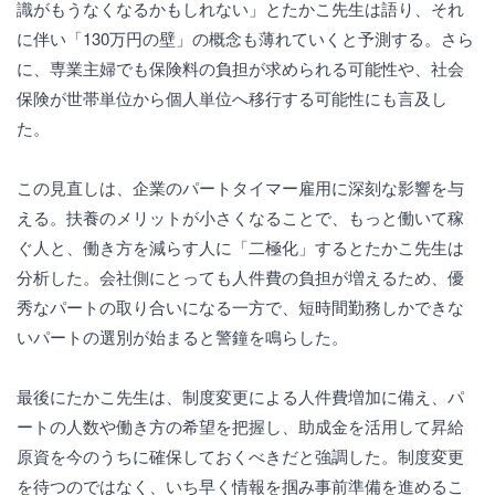
識がもうなくなるかもしれない」とたかこ先生は語り、それ
に伴い「130万円の壁」の概念も薄れていくと予測する。さら
に、専業主婦でも保険料の負担が求められる可能性や、社会
保険が世帯単位から個人単位へ移行する可能性にも言及し
た。
この見直しは、企業のパートタイマー雇用に深刻な影響を与
える。扶養のメリットが小さくなることで、もっと働いて稼
ぐ人と、働き方を減らす人に「二極化」するとたかこ先生は
分析した。会社側にとっても人件費の負担が増えるため、優
秀なパートの取り合いになる一方で、短時間勤務しかできな
いパートの選別が始まると警鐘を鳴らした。
最後にたかこ先生は、制度変更による人件費増加に備え、パ
ートの人数や働き方の希望を把握し、助成金を活用して昇給
原資を今のうちに確保しておくべきだと強調した。制度変更
を待つのではなく、いち早く情報を掴み事前準備を進めるこ