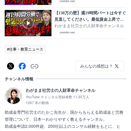
youtube.com
【130万の壁】週19時間パートは今すぐ
見直してください。最低賃金上昇で起
きる「働き損」の真実
わがまま社労士の人財革命チャンネル
youtube.com
#仕事・教育ニュース
みんなの感想は？
チャンネル情報
わがまま社労士の人財革命チャンネル
YouTube チャンネル登録者数 11.30万人
1267 本の動画
助成金専門社労士のたかこ先生が、国からもらえる助成金と労務
管理について、日本一わかりやすく教えるチャンネル。

助成金申請2,000件超、200社以上のコンサル経験をもとに、ヒ