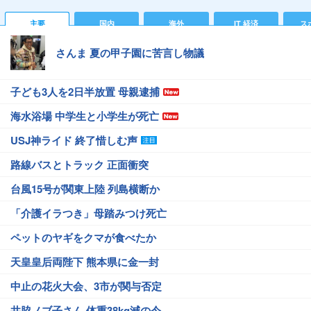
主要
国内
海外
IT 経済
ス
さんま 夏の甲子園に苦言し物議
子ども3人を2日半放置 母親逮捕
海水浴場 中学生と小学生が死亡
USJ神ライド 終了惜しむ声
路線バスとトラック 正面衝突
台風15号が関東上陸 列島横断か
「介護イラつき」母踏みつけ死亡
ペットのヤギをクマが食べたか
天皇皇后両陛下 熊本県に金一封
中止の花火大会、3市が関与否定
井脇ノブ子さん 体重38kg減の今