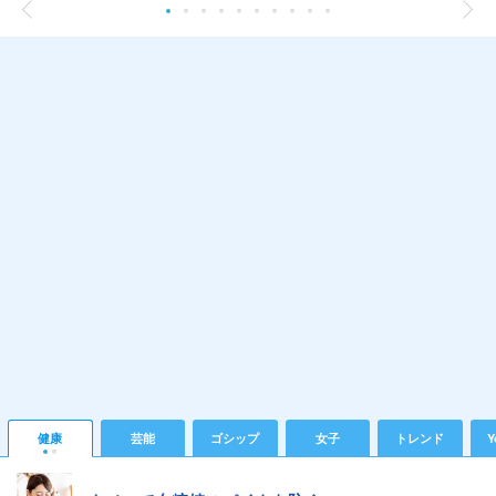
健康
芸能
ゴシップ
女子
トレンド
Y