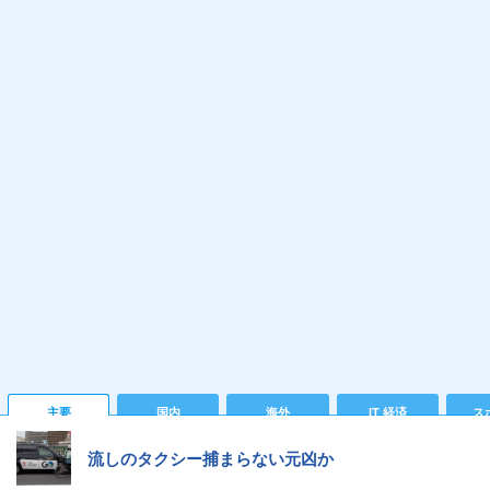
主要
国内
海外
IT 経済
ス
流しのタクシー捕まらない元凶か