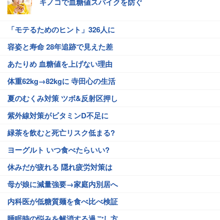
キノコで血糖値スパイクを防ぐ
「モテるためのヒント」326人に
容姿と寿命 28年追跡で見えた差
あたりめ 血糖値を上げない理由
体重62kg→82kgに 寺田心の生活
夏のむくみ対策 ツボ&反射区押し
紫外線対策がビタミンD不足に
緑茶を飲むと死亡リスク低まる?
ヨーグルト いつ食べたらいい?
休みだが疲れる 隠れ疲労対策は
母が娘に減量強要→家庭内別居へ
内科医が低糖質麺を食べ比べ検証
睡眠時の悩みを解消する過ごし方