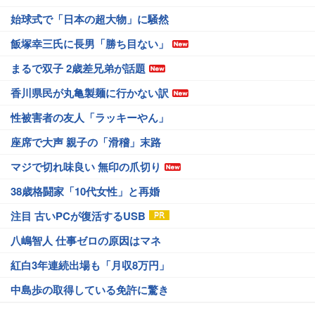
始球式で「日本の超大物」に騒然
飯塚幸三氏に長男「勝ち目ない」
まるで双子 2歳差兄弟が話題
香川県民が丸亀製麺に行かない訳
性被害者の友人「ラッキーやん」
座席で大声 親子の「滑稽」末路
マジで切れ味良い 無印の爪切り
38歳格闘家「10代女性」と再婚
注目 古いPCが復活するUSB
八嶋智人 仕事ゼロの原因はマネ
紅白3年連続出場も「月収8万円」
中島歩の取得している免許に驚き