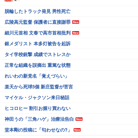
脱輪したトラック発見 男性死亡
広陵高元監督 保護者に直接謝罪
細川元首相 文春で高市首相批判
銀メダリスト 本多灯被告を起訴
タイ学校銃撃 成績でストレスか
正常な組織を誤摘出 重篤な状態
れいわの新党名「覚えづらい」
楽天から死球5個 新庄監督が苦言
マイケル・ジャクソン来日秘話
ヒコロヒー 割引お握り買わない
神田うの「三角ハゲ」治療法告白
堂本剛の投稿に「匂わせなの?」