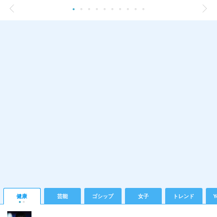
健康
芸能
ゴシップ
女子
トレンド
Y