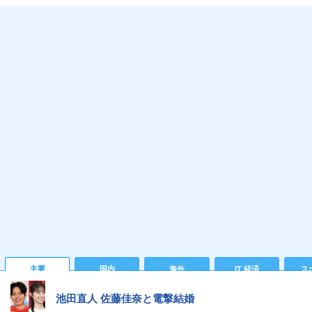
主要
国内
海外
IT 経済
ス
池田直人 佐藤佳奈と電撃結婚