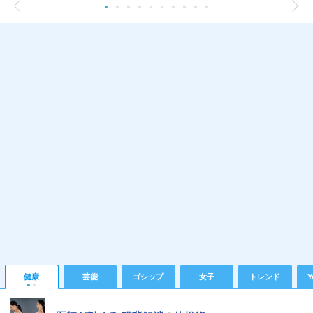
健康
芸能
ゴシップ
女子
トレンド
Y