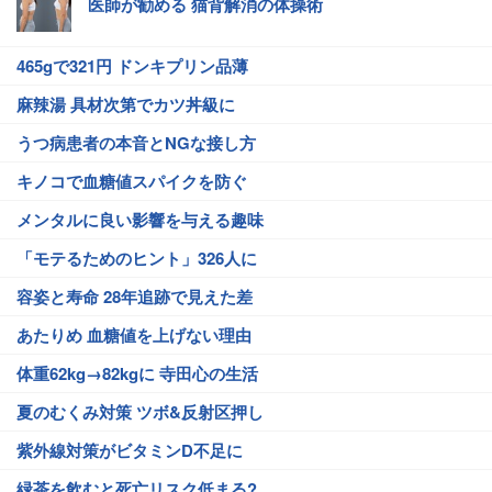
医師が勧める 猫背解消の体操術
465gで321円 ドンキプリン品薄
麻辣湯 具材次第でカツ丼級に
うつ病患者の本音とNGな接し方
キノコで血糖値スパイクを防ぐ
メンタルに良い影響を与える趣味
「モテるためのヒント」326人に
容姿と寿命 28年追跡で見えた差
あたりめ 血糖値を上げない理由
体重62kg→82kgに 寺田心の生活
夏のむくみ対策 ツボ&反射区押し
紫外線対策がビタミンD不足に
緑茶を飲むと死亡リスク低まる?