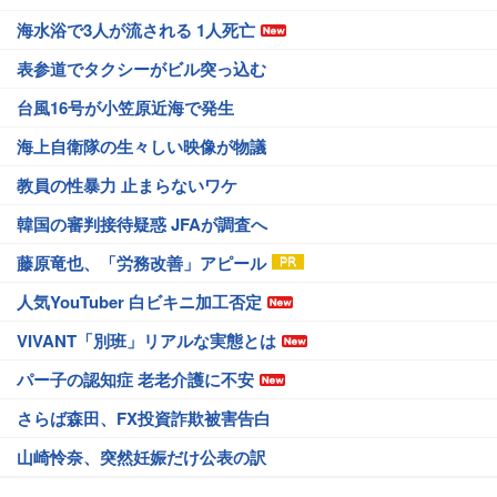
海水浴で3人が流される 1人死亡
表参道でタクシーがビル突っ込む
台風16号が小笠原近海で発生
海上自衛隊の生々しい映像が物議
教員の性暴力 止まらないワケ
韓国の審判接待疑惑 JFAが調査へ
藤原竜也、「労務改善」アピール
人気YouTuber 白ビキニ加工否定
VIVANT「別班」リアルな実態とは
パー子の認知症 老老介護に不安
さらば森田、FX投資詐欺被害告白
山崎怜奈、突然妊娠だけ公表の訳