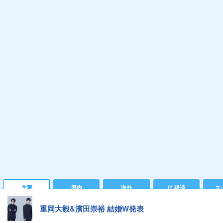
主要
国内
海外
IT 経済
ス
重岡大毅&濱田崇裕 結婚W発表