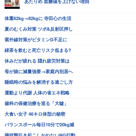
あたりめ 血糖値を上げない理由
体重62kg→82kgに 寺田心の生活
夏のむくみ対策 ツボ&反射区押し
紫外線対策がビタミンD不足に
緑茶を飲むと死亡リスク低まる?
休みだが疲れる 隠れ疲労対策は
母が娘に減量強要→家庭内別居へ
睡眠時の悩みを解消する過ごし方
運動より代謝 人体の省エネ戦略
歯科の保健治療を巡る「大嘘」
大食い女子 46キロ体型の秘密
バランスボール毎日10分で20kg減
躁状態引き起こしかねないNG行動