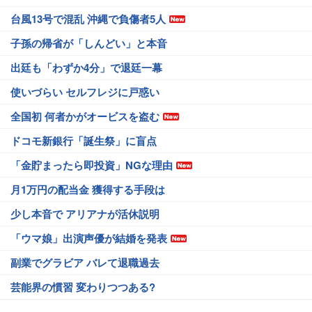
台風13号で混乱 沖縄で負傷者5人
子孫の帰省が「しんどい」と本音
出廷も「わずか4分」で退廷一幕
使いづらい セルフレジに戸惑い
全国初 何者かがオービスを盗む
ドコモ新銀行「誕生祭」に盲点
「金貯まったら即投資」NGな理由
月1万円の配当金 獲得する手段は
少し本音で アリアナが活休説明
「ウマ娘」出演声優が結婚を発表
副業でグラビア バレて退職過去
芸能界の慣習 変わりつつある?