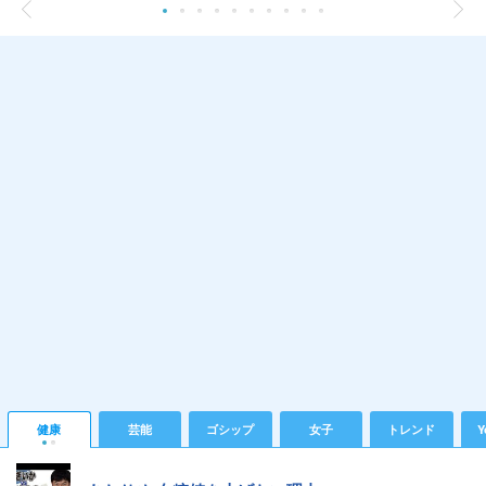
健康
芸能
ゴシップ
女子
トレンド
Y