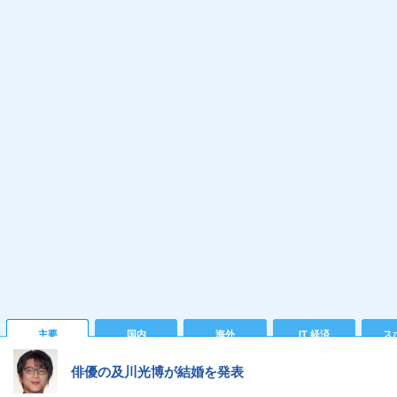
主要
国内
海外
IT 経済
ス
俳優の及川光博が結婚を発表