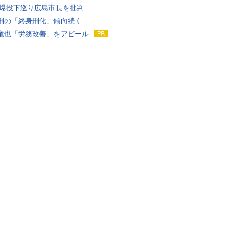
原爆投下巡り広島市長を批判
刑の「終身刑化」傾向続く
竜也「労務改善」をアピール