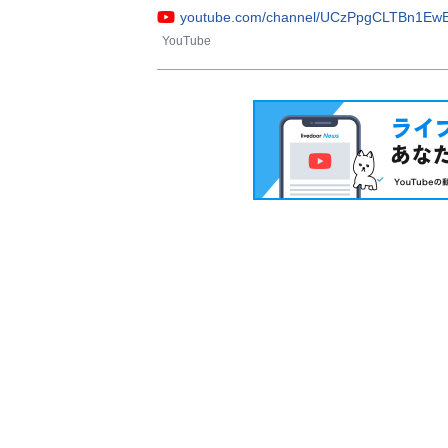
youtube.com/channel/UCzPpgCLTBn1Ew
YouTube