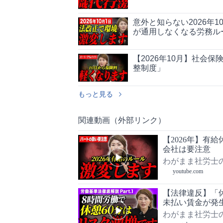
意外と知らない2026年
が通用しなくなる労務ル
【2026年10月】社会
整制度」
もっと見る
関連動画（外部リンク）
【2026年】有
会社は要注意
わがまま社労士
youtube.com
【法律違反】「
未払い賃金が発
わがまま社労士