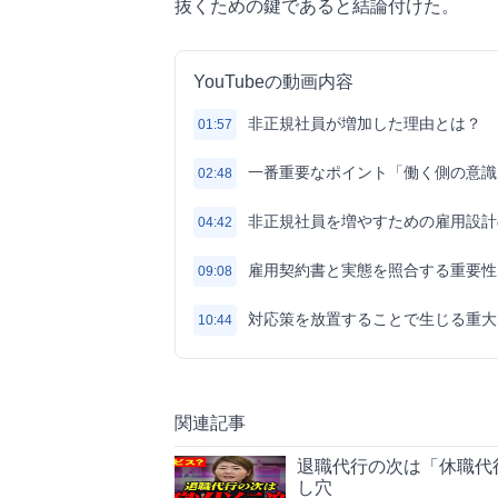
抜くための鍵であると結論付けた。
YouTubeの動画内容
非正規社員が増加した理由とは？
01:57
一番重要なポイント「働く側の意識
02:48
非正規社員を増やすための雇用設計
04:42
雇用契約書と実態を照合する重要性
09:08
対応策を放置することで生じる重大
10:44
関連記事
退職代行の次は「休職代
し穴