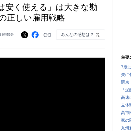
は安く使える」は大きな勘
の正しい雇用戦略
みんなの感想は？
日 9時53分
主要
7歳
夫に
関東
「泥
高速
立体
高市
家の
九州