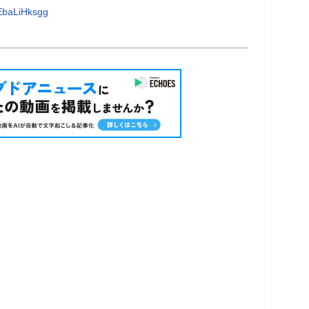
EbaLiHksgg