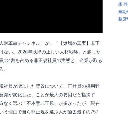
露 
無期
藤原
士の人財革命チャンネル」が、「【爆増の真実】非正
はない。2026年以降の正しい人材戦略」と題した
員の4割を占める非正規社員の実態と、企業が取る
る。
規社員が増加した背景について、正社員の採用難
意識が変化した」ことが最大の要因だと指摘す
方なく選ぶ「不本意非正規」が多かったが、現在
いう理由で自ら非正規を選ぶ人が過去最多の757