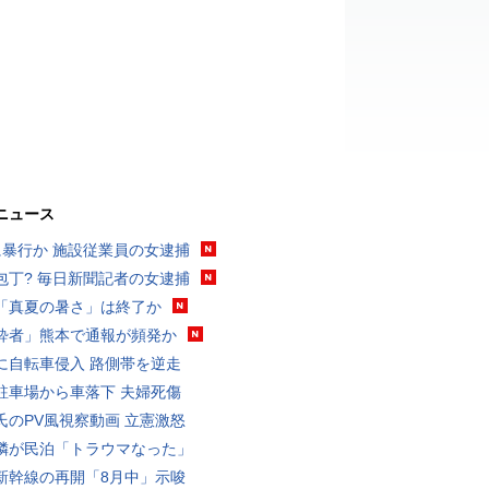
ニュース
に暴行か 施設従業員の女逮捕
包丁? 毎日新聞記者の女逮捕
「真夏の暑さ」は終了か
酔者」熊本で通報が頻発か
に自転車侵入 路側帯を逆走
駐車場から車落下 夫婦死傷
氏のPV風視察動画 立憲激怒
隣が民泊「トラウマなった」
新幹線の再開「8月中」示唆