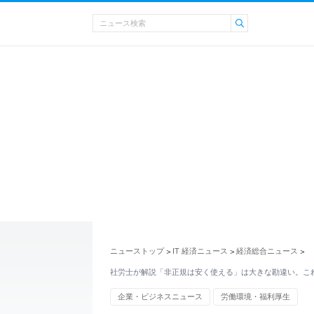
ニューストップ
IT 経済ニュース
経済総合ニュース
>
>
>
社労士が解説「非正規は安く使える」は大きな勘違い。こ
企業・ビジネスニュース
労働環境・福利厚生