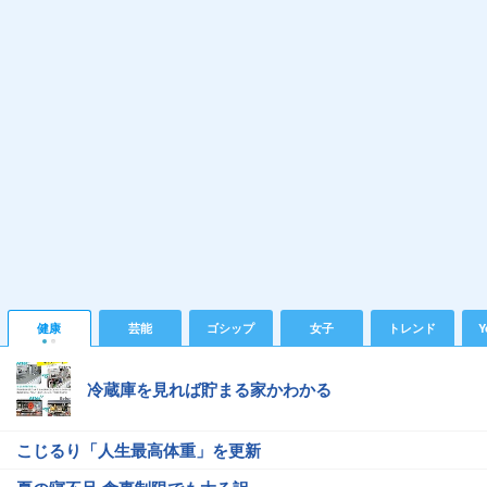
健康
芸能
ゴシップ
女子
トレンド
Y
冷蔵庫を見れば貯まる家かわかる
こじるり「人生最高体重」を更新