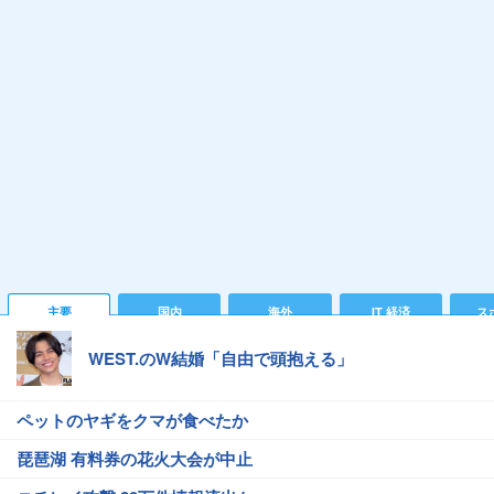
主要
国内
海外
IT 経済
ス
WEST.のW結婚「自由で頭抱える」
ペットのヤギをクマが食べたか
琵琶湖 有料券の花火大会が中止