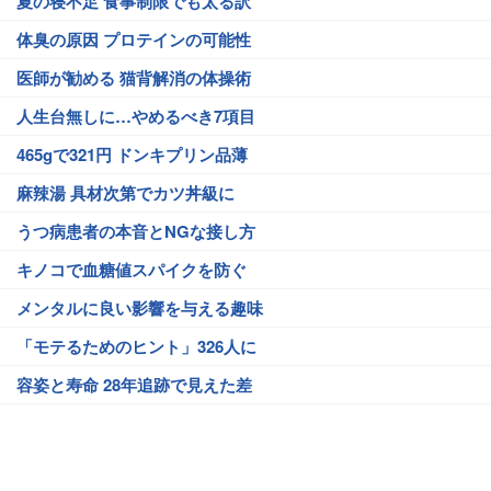
夏の寝不足 食事制限でも太る訳
体臭の原因 プロテインの可能性
医師が勧める 猫背解消の体操術
人生台無しに…やめるべき7項目
465gで321円 ドンキプリン品薄
麻辣湯 具材次第でカツ丼級に
うつ病患者の本音とNGな接し方
キノコで血糖値スパイクを防ぐ
メンタルに良い影響を与える趣味
「モテるためのヒント」326人に
容姿と寿命 28年追跡で見えた差