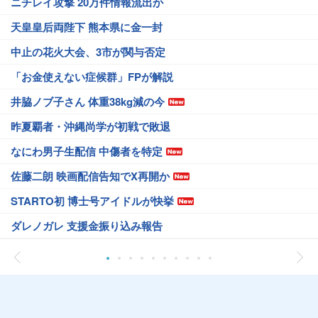
ニチレイ攻撃 20万件情報流出か
天皇皇后両陛下 熊本県に金一封
中止の花火大会、3市が関与否定
「お金使えない症候群」FPが解説
井脇ノブ子さん 体重38kg減の今
昨夏覇者・沖縄尚学が初戦で敗退
なにわ男子生配信 中傷者を特定
佐藤二朗 映画配信告知でX再開か
STARTO初 博士号アイドルが快挙
ダレノガレ 支援金振り込み報告