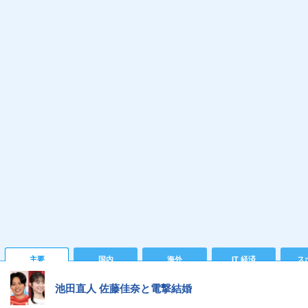
主要
国内
海外
IT 経済
ス
池田直人 佐藤佳奈と電撃結婚