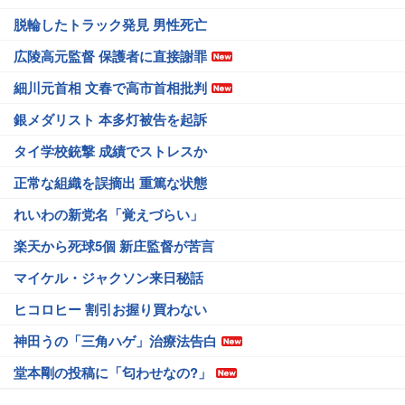
脱輪したトラック発見 男性死亡
広陵高元監督 保護者に直接謝罪
細川元首相 文春で高市首相批判
銀メダリスト 本多灯被告を起訴
タイ学校銃撃 成績でストレスか
正常な組織を誤摘出 重篤な状態
れいわの新党名「覚えづらい」
楽天から死球5個 新庄監督が苦言
マイケル・ジャクソン来日秘話
ヒコロヒー 割引お握り買わない
神田うの「三角ハゲ」治療法告白
堂本剛の投稿に「匂わせなの?」