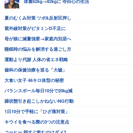
体重62kg→82kgに 寺田心の生活
夏のむくみ対策 ツボ&反射区押し
紫外線対策がビタミンD不足に
母が娘に減量強要→家庭内別居へ
睡眠時の悩みを解消する過ごし方
運動より代謝 人体の省エネ戦略
歯科の保健治療を巡る「大嘘」
大食い女子 46キロ体型の秘密
バランスボール毎日10分で20kg減
躁状態引き起こしかねないNG行動
1日10分で手軽に「ひざ痛対策」
キウイを食べる際の3つの注意点
コーヒー 朝すぐ飲むのはダメ?