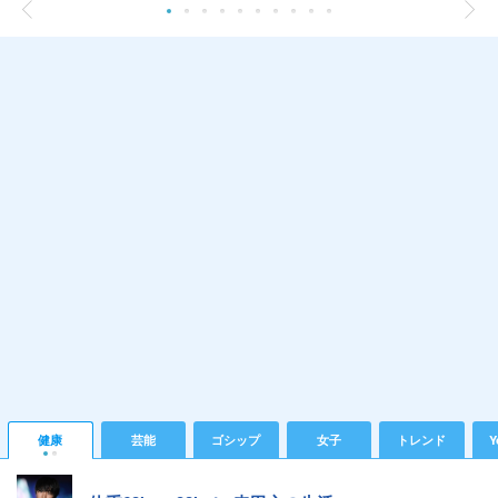
健康
芸能
ゴシップ
女子
トレンド
Y