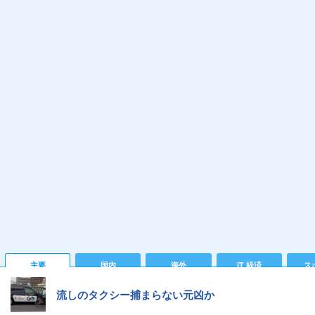
主要
国内
海外
IT 経済
ス
流しのタクシー捕まらない元凶か