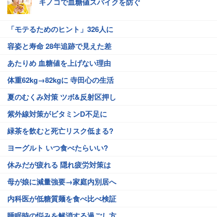
キノコで血糖値スパイクを防ぐ
「モテるためのヒント」326人に
容姿と寿命 28年追跡で見えた差
あたりめ 血糖値を上げない理由
体重62kg→82kgに 寺田心の生活
夏のむくみ対策 ツボ&反射区押し
紫外線対策がビタミンD不足に
緑茶を飲むと死亡リスク低まる?
ヨーグルト いつ食べたらいい?
休みだが疲れる 隠れ疲労対策は
母が娘に減量強要→家庭内別居へ
内科医が低糖質麺を食べ比べ検証
睡眠時の悩みを解消する過ごし方