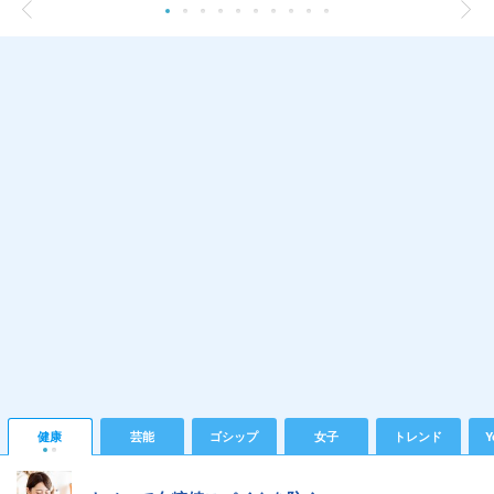
健康
芸能
ゴシップ
女子
トレンド
Y