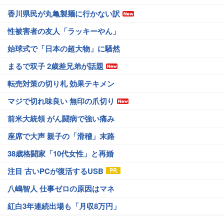
香川県民が丸亀製麺に行かない訳
性被害者の友人「ラッキーやん」
始球式で「日本の超大物」に騒然
まるで双子 2歳差兄弟が話題
転売対策の切り札 効果テキメン
マジで切れ味良い 無印の爪切り
前米大統領 がん闘病で強い痛み
座席で大声 親子の「滑稽」末路
38歳格闘家「10代女性」と再婚
注目 古いPCが復活するUSB
八嶋智人 仕事ゼロの原因はマネ
紅白3年連続出場も「月収8万円」