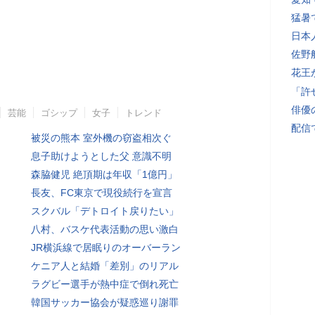
猛暑
日本
佐野
花王
「許
俳優
芸能
ゴシップ
女子
トレンド
配信
被災の熊本 室外機の窃盗相次ぐ
息子助けようとした父 意識不明
森脇健児 絶頂期は年収「1億円」
長友、FC東京で現役続行を宣言
スクバル「デトロイト戻りたい」
八村、バスケ代表活動の思い激白
JR横浜線で居眠りのオーバーラン
ケニア人と結婚「差別」のリアル
ラグビー選手が熱中症で倒れ死亡
韓国サッカー協会が疑惑巡り謝罪