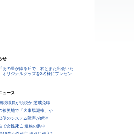
らせ
『あの星が降る丘で、君とまた出会いた
』オリジナルグッズを3名様にプレゼン
ニュース
歳国税職員が脱税か 懲戒免職
の被災地で「火事場泥棒」か
郵便のシステム障害が解消
泊で女性死亡 遺族の胸中
で19歳女性死亡 線路に侵入?