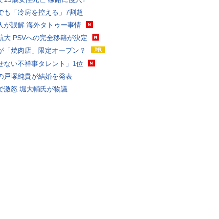
でも「冷房を控える」7割超
人が誤解 海外タトゥー事情
航大 PSVへの完全移籍が決定
が「焼肉店」限定オープン？
せない不祥事タレント」1位
の戸塚純貴が結婚を発表
で激怒 堀大輔氏が物議