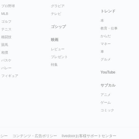
プロ野球
グラビア
トレンド
MLB
テレビ
本
ゴルフ
ゴシップ
教育・仕事
テニス
からだ
格闘技
映画
マネー
競馬
レビュー
車
相撲
プレゼント
グルメ
バスケ
特集
バレー
YouTube
フィギュア
サブカル
アニメ
ゲーム
コミック
リシー
コンテンツ・広告ポリシー
livedoorお客様サポートセンター