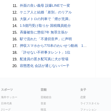
11.
外面の良い義母 誤爆LINEで一変
12.
ケニア人と結婚「差別」のリアル
13.
大阪メトロの列車で「煙が充満」
14.
1.5億円受け取りか 国税職員処分
15.
斉藤被告に懲役7年 無罪主張か
16.
駅で流れた「不適切音声」に声明
17.
押収スマホから770本のわいせつ動画 15歳少女に酒と薬飲ませ性的暴行か 54歳男を再逮捕 「薬もありますよ」とSNSで誘い出し
18.
「許せない不祥事タレント」1位
19.
配達員の置き配写真に犬が登場
20.
容態悪化 会話が通じないパー子
スポーツ
芸能
女子
海外サッカー
芸能総合
恋愛
日本代表
音楽
ライフスタイル
Jリーグ
韓流
ファッション