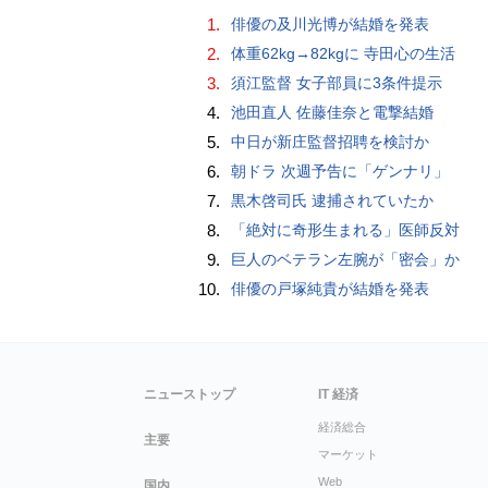
1.
俳優の及川光博が結婚を発表
2.
体重62kg→82kgに 寺田心の生活
3.
須江監督 女子部員に3条件提示
4.
池田直人 佐藤佳奈と電撃結婚
5.
中日が新庄監督招聘を検討か
6.
朝ドラ 次週予告に「ゲンナリ」
7.
黒木啓司氏 逮捕されていたか
8.
「絶対に奇形生まれる」医師反対
9.
巨人のベテラン左腕が「密会」か
10.
俳優の戸塚純貴が結婚を発表
ニューストップ
IT 経済
経済総合
主要
マーケット
Web
国内