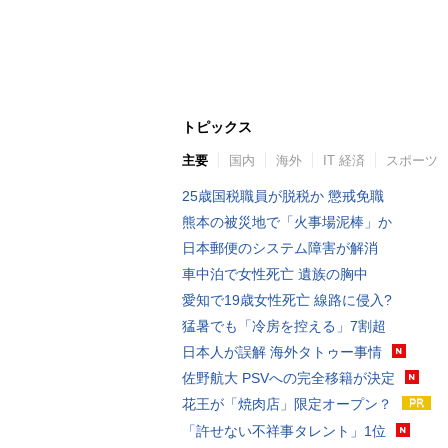
トピックス
主要
国内
海外
IT 経済
スポーツ
25歳国税職員が脱税か 懲戒免職
熊本の被災地で「火事場泥棒」か
日本郵便のシステム障害が解消
車中泊で女性死亡 遺族の胸中
愛知で19歳女性死亡 線路に侵入?
猛暑でも「冷房を控える」7割超
日本人が誤解 海外タトゥー事情
佐野航大 PSVへの完全移籍が決定
花王が「焼肉店」限定オープン？
「許せない不祥事タレント」1位