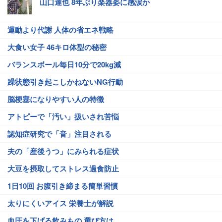
山口達也 8年ぶり楽器姿に感涙か
運動より代謝 人体の省エネ戦略
大食い女子 46キロ体型の秘密
バランスボール毎日10分で20kg減
躁状態引き起こしかねないNG行動
脳梗塞になりやすい人の特徴
アトピーで「汚い」扱いされ苦悩
認知症研究で「音」注目される
夫の「産後うつ」にみられる症状
大豆を摂取してストレス過食防止
1日10回 お腹引き締まる簡単習慣
太りにくいアイス 栄養士が解説
血圧を下げる飲みもの 選び方は