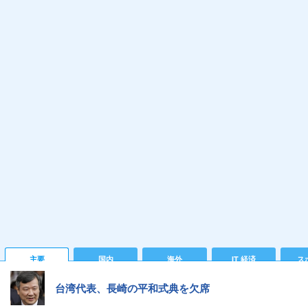
主要
国内
海外
IT 経済
ス
台湾代表、長崎の平和式典を欠席