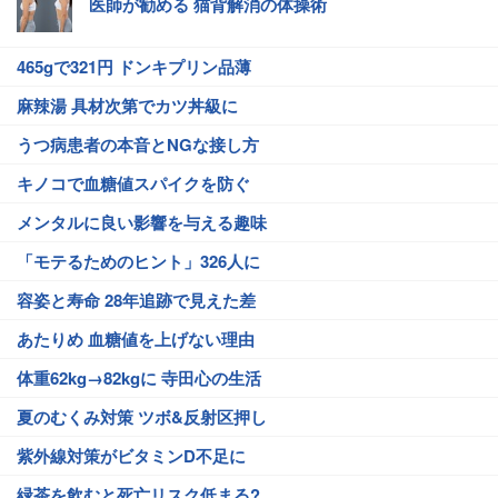
医師が勧める 猫背解消の体操術
465gで321円 ドンキプリン品薄
麻辣湯 具材次第でカツ丼級に
うつ病患者の本音とNGな接し方
キノコで血糖値スパイクを防ぐ
メンタルに良い影響を与える趣味
「モテるためのヒント」326人に
容姿と寿命 28年追跡で見えた差
あたりめ 血糖値を上げない理由
体重62kg→82kgに 寺田心の生活
夏のむくみ対策 ツボ&反射区押し
紫外線対策がビタミンD不足に
緑茶を飲むと死亡リスク低まる?