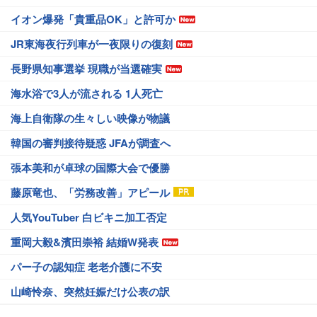
イオン爆発「貴重品OK」と許可か
JR東海夜行列車が一夜限りの復刻
長野県知事選挙 現職が当選確実
海水浴で3人が流される 1人死亡
海上自衛隊の生々しい映像が物議
韓国の審判接待疑惑 JFAが調査へ
張本美和が卓球の国際大会で優勝
藤原竜也、「労務改善」アピール
人気YouTuber 白ビキニ加工否定
重岡大毅&濱田崇裕 結婚W発表
パー子の認知症 老老介護に不安
山崎怜奈、突然妊娠だけ公表の訳