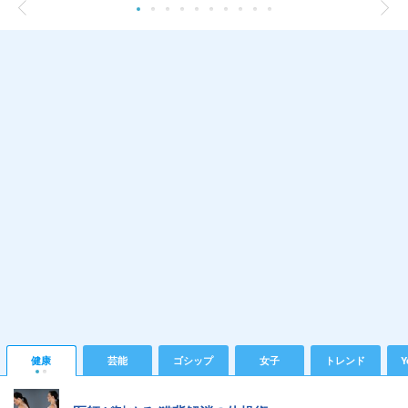
健康
芸能
ゴシップ
女子
トレンド
Y