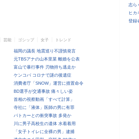
志ら
ヒカキ
登録者
芸能
ゴシップ
女子
トレンド
福岡の議長 地震巡り不謹慎発言
元TBSアナの山本里菜 離婚を公表
富山で暴行事件 刃物持ち逃走か
ケンコバ コロナで謎の後遺症
消費者庁「SNOW」運営に措置命令
BD選手が交通事故 痛々しい姿
首相の視察動画「すべて計算」
寺社に「液体」医師の男に有罪
パトカーとの衝突事故 多発か
川に男子高校生の遺体 水着着用
「女子トイレに全裸の男」逮捕