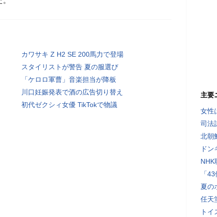
た。
カワサキ Z H2 SE 200馬力で登場
スタイリストが警告 夏の服選び
「ケロロ軍曹」音楽担当が降板
川口妊娠発表で酒の広告切り替え
主要
初代ゼクシィ女優 TikTokで物議
女性
司法
北朝
ドン
NH
「4
夏の
任天
トイ