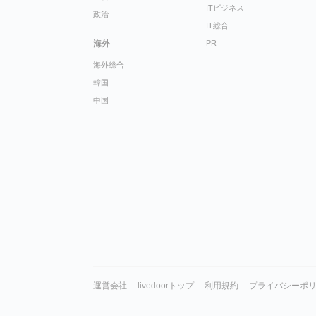
ITビジネス
政治
IT総合
海外
PR
海外総合
韓国
中国
運営会社
livedoorトップ
利用規約
プライバシーポ