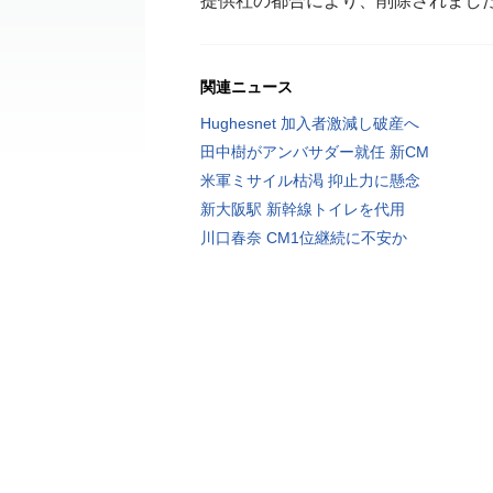
提供社の都合により、削除されまし
関連ニュース
Hughesnet 加入者激減し破産へ
田中樹がアンバサダー就任 新CM
米軍ミサイル枯渇 抑止力に懸念
新大阪駅 新幹線トイレを代用
川口春奈 CM1位継続に不安か