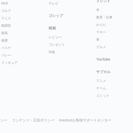
トレンド
MLB
テレビ
本
ゴルフ
ゴシップ
教育・仕事
テニス
からだ
格闘技
映画
マネー
競馬
レビュー
車
相撲
プレゼント
グルメ
バスケ
特集
バレー
YouTube
フィギュア
サブカル
アニメ
ゲーム
コミック
リシー
コンテンツ・広告ポリシー
livedoorお客様サポートセンター