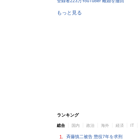
登録者223万YouTuber 離婚を撤回
もっと見る
ランキング
総合
国内
政治
海外
経済
IT
1.
斉藤慎二被告 懲役7年を求刑