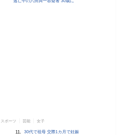
逃亡中の八田與一容疑者 30歳に
スポーツ
芸能
女子
11.
30代で祖母 交際1カ月で妊娠