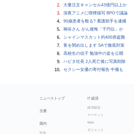
2.
大量注文キャンセル43億円以上か
3.
深夜アニメに喫煙描写 BPOで議論
4.
90歳患者を殴る? 看護助手を逮捕
5.
桐谷さん がん後悔「千円位」か
6.
シャインマスカット約400房盗難
7.
客を閉め出します SAで徹底対策
8.
高校生の信子 勉強中の姿を公開
9.
ハビタ社長 2人死亡後に写真削除
10.
セクシー女優の寄付報告 中傷も
ニューストップ
IT 経済
経済総合
主要
マーケット
Web
国内
ガジェット
社会