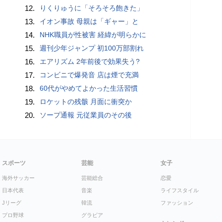
12.
りくりゅうに「そろそろ飽きた」
13.
イオン事故 母親は「ギャー」と
14.
NHK職員が性被害 経緯が明らかに
15.
週刊少年ジャンプ 初100万部割れ
16.
エアリズム 2年前後で効果失う?
17.
コンビニで爆発音 店は煙で充満
18.
60代がやめてよかった生活習慣
19.
ロケットの残骸 月面に衝突か
20.
ソープ通報 元従業員のその後
スポーツ
芸能
女子
海外サッカー
芸能総合
恋愛
日本代表
音楽
ライフスタイル
Jリーグ
韓流
ファッション
プロ野球
グラビア