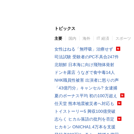
トピックス
主要
国内
海外
IT 経済
スポーツ
女性はねる「無呼吸」治療せず
司法試験 受験者のPC不具合247件
北朝鮮 日本海に向け飛翔体発射
ドンキ露店 うなぎで食中毒14人
NHK職員性被害 出演者に怒りの声
「43億円分」キャンセル? 女逮捕
夏のボーナス平均 初の100万超え
任天堂 熊本地震被災者へ対応も
トイストーリー5 興収100億突破
志らく ヒカル落語の批判を否定
ヒカキン ONICHA1.4万本を支援