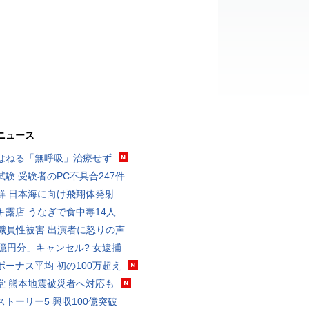
ニュース
はねる「無呼吸」治療せず
試験 受験者のPC不具合247件
鮮 日本海に向け飛翔体発射
キ露店 うなぎで食中毒14人
K職員性被害 出演者に怒りの声
3億円分」キャンセル? 女逮捕
ボーナス平均 初の100万超え
堂 熊本地震被災者へ対応も
ストーリー5 興収100億突破