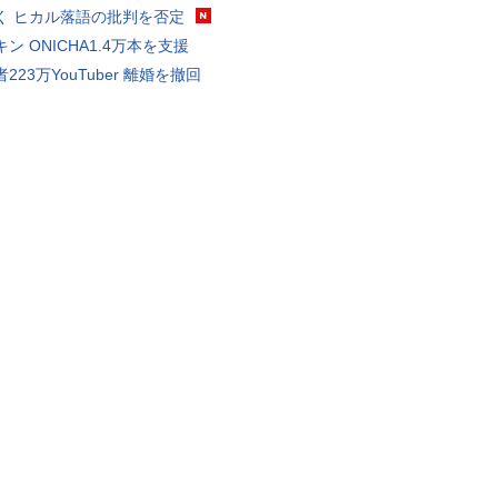
く ヒカル落語の批判を否定
ン ONICHA1.4万本を支援
223万YouTuber 離婚を撤回