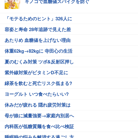
キノコで血糖値スパイクを防ぐ
「モテるためのヒント」326人に
容姿と寿命 28年追跡で見えた差
あたりめ 血糖値を上げない理由
体重62kg→82kgに 寺田心の生活
夏のむくみ対策 ツボ&反射区押し
紫外線対策がビタミンD不足に
緑茶を飲むと死亡リスク低まる?
ヨーグルト いつ食べたらいい?
休みだが疲れる 隠れ疲労対策は
母が娘に減量強要→家庭内別居へ
内科医が低糖質麺を食べ比べ検証
睡眠時の悩みを解消する過ごし方