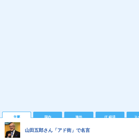
主要
国内
海外
IT 経済
ス
山田五郎さん「アド街」で名言