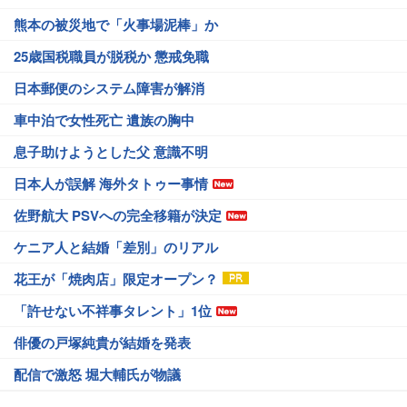
熊本の被災地で「火事場泥棒」か
25歳国税職員が脱税か 懲戒免職
日本郵便のシステム障害が解消
車中泊で女性死亡 遺族の胸中
息子助けようとした父 意識不明
日本人が誤解 海外タトゥー事情
佐野航大 PSVへの完全移籍が決定
ケニア人と結婚「差別」のリアル
花王が「焼肉店」限定オープン？
「許せない不祥事タレント」1位
俳優の戸塚純貴が結婚を発表
配信で激怒 堀大輔氏が物議