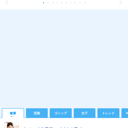
健康
芸能
ゴシップ
女子
トレンド
Y