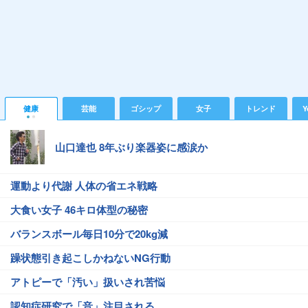
健康
芸能
ゴシップ
女子
トレンド
Y
山口達也 8年ぶり楽器姿に感涙か
運動より代謝 人体の省エネ戦略
大食い女子 46キロ体型の秘密
バランスボール毎日10分で20kg減
躁状態引き起こしかねないNG行動
アトピーで「汚い」扱いされ苦悩
認知症研究で「音」注目される