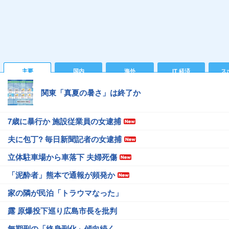
主要
国内
海外
IT 経済
ス
関東「真夏の暑さ」は終了か
7歳に暴行か 施設従業員の女逮捕
夫に包丁? 毎日新聞記者の女逮捕
立体駐車場から車落下 夫婦死傷
「泥酔者」熊本で通報が頻発か
家の隣が民泊「トラウマなった」
露 原爆投下巡り広島市長を批判
無期刑の「終身刑化」傾向続く