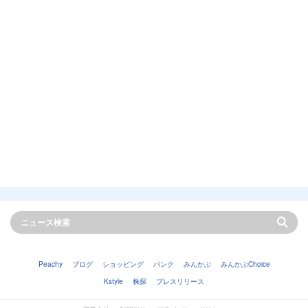
Peachy
ブログ
ショッピング
バンク
みんかぶ
みんかぶChoice
Kstyle
株探
プレスリリース