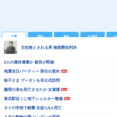
主要
国内
海外
IT 経済
ス
主犯格とされる男 無期懲役判決
2人の遺体遺棄か 被告が黙秘
地震当日パーティー 辞任の意向
彬子さま ブータンを非公式訪問
義理の弟を死亡させたか 女逮捕
東京駅近くに地下シェルター整備
タイの学校で銃撃 生徒ら6人死亡
八木山動物公園 ペンギンの死因