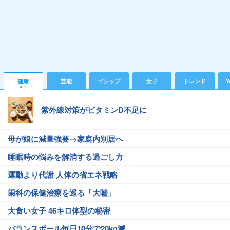
健康
芸能
ゴシップ
女子
トレンド
Y
紫外線対策がビタミンD不足に
母が娘に減量強要→家庭内別居へ
睡眠時の悩みを解消する過ごし方
運動より代謝 人体の省エネ戦略
歯科の保健治療を巡る「大嘘」
大食い女子 46キロ体型の秘密
バランスボール毎日10分で20kg減