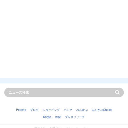
Peachy
ブログ
ショッピング
バンク
みんかぶ
みんかぶChoice
Kstyle
株探
プレスリリース